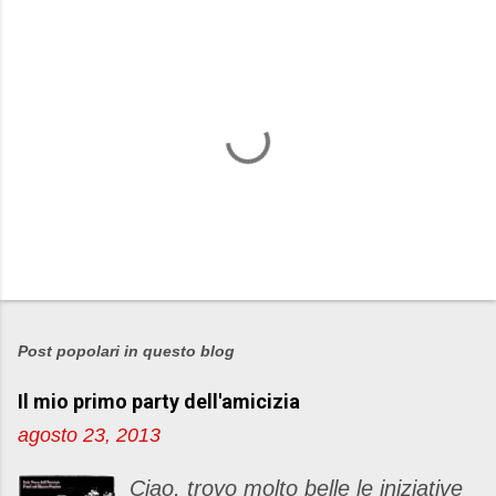
P
o
s
Post popolari in questo blog
t
Il mio primo party dell'amicizia
a
u
agosto 23, 2013
n
c
Ciao, trovo molto belle le iniziative