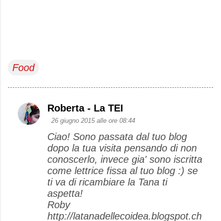
Food
Roberta - La TEI
C
26 giugno 2015 alle ore 08:44
o
Ciao! Sono passata dal tuo blog
m
dopo la tua visita pensando di non
m
conoscerlo, invece gia' sono iscritta
e
come lettrice fissa al tuo blog :) se
ti va di ricambiare la Tana ti
n
aspetta!
t
Roby
i
http://latanadellecoidea.blogspot.ch