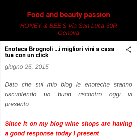
Passa ai contenuti principali
Food and beauty passion
HONEY & BEE'S Via San Luca 30R
Genova
Enoteca Brognoli ...i migliori vini a casa
tua con un click
giugno 25, 2015
Dato che sul mio blog le enoteche stanno
riscuotendo un buon riscontro oggi vi
presento
Since it on my blog wine shops are having
a good response today I present