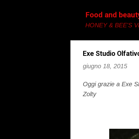
Food and beaut
HONEY & BEE'S Vi
Exe Studio Olfativ
giugno 18, 2015
Oggi grazie a Exe Stu
Zolty