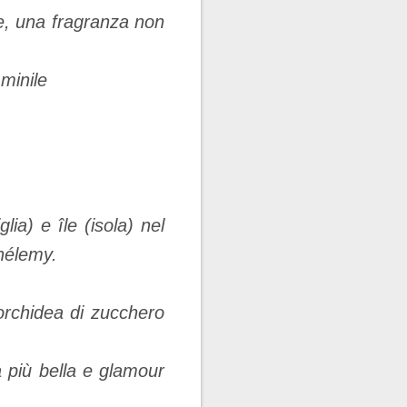
e, una fragranza non
mminile
ia) e île (isola) nel
thélemy.
’orchidea di zucchero
la più bella e glamour