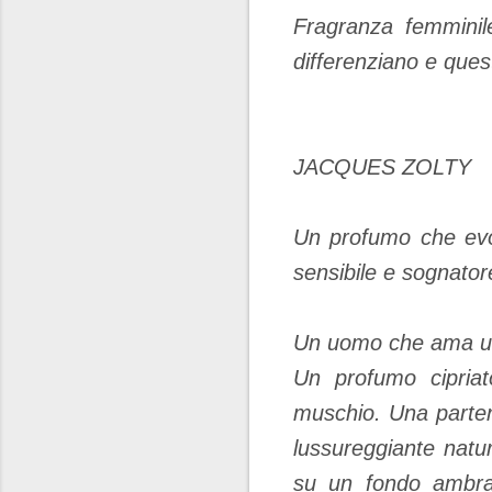
Fragranza femminil
differenziano e que
JACQUES ZOLTY
Un profumo che evoc
sensibile e sognator
Un uomo che ama un 
Un profumo cipriat
muschio. Una parten
lussureggiante natu
su un fondo ambra