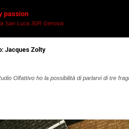
Passa ai contenuti principali
y passion
a San Luca 30R Genova
o: Jacques Zolty
dio Olfattivo ho la possibilità di parlarvi di tre fr