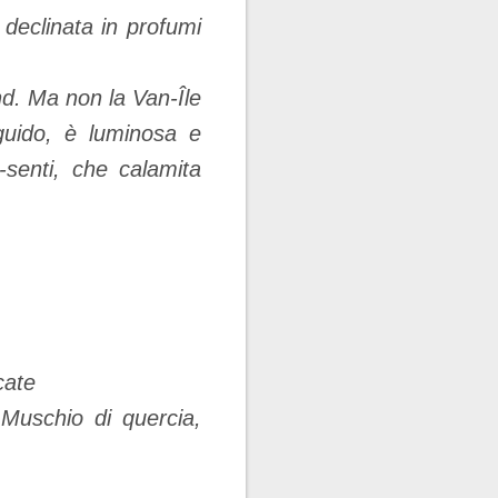
, declinata in profumi
nd. Ma non la Van-Île
uido, è luminosa e
senti, che calamita
cate
 Muschio di quercia,