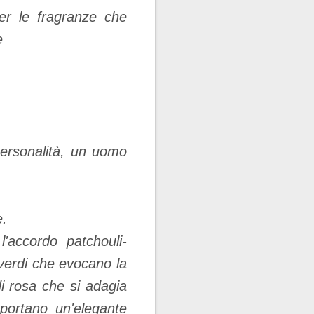
er le fragranze che
te
personalità, un uomo
e.
'accordo patchouli-
verdi che evocano la
i rosa che si adagia
ortano un'elegante