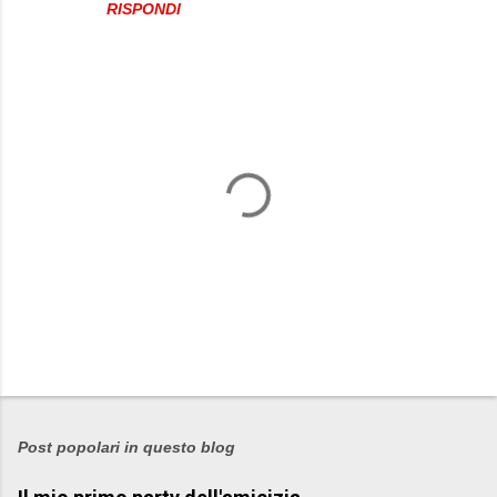
RISPONDI
P
o
s
Post popolari in questo blog
t