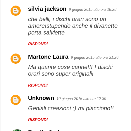
silvia jackson
9 giugno 2015 alle ore 18:28
C
che belli, i dischi orari sono un
o
amore!stupendo anche il divanetto
m
porta salviette
m
e
RISPONDI
n
Martone Laura
9 giugno 2015 alle ore 21:26
t
Ma quante cose carine!!! I dischi
i
orari sono super originali!
RISPONDI
Unknown
10 giugno 2015 alle ore 12:39
Geniali creazioni ;) mi piacciono!!
RISPONDI