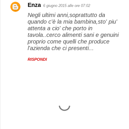
Enza
6 giugno 2015 alle ore 07:02
C
Negli ultimi anni,soprattutto da
o
quando c'è la mia bambina,sto' piu'
m
attenta a cio' che porto in
m
tavola..cerco alimenti sani e genuini
e
proprio come quelli che produce
l'azienda che ci presenti...
n
t
RISPONDI
i