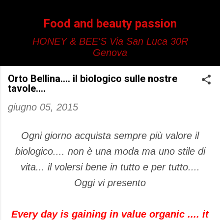
Passa ai contenuti principali
Food and beauty passion
HONEY & BEE'S Via San Luca 30R
Genova
Orto Bellina.... il biologico sulle nostre
tavole....
giugno 05, 2015
Ogni giorno acquista sempre più valore il
biologico.... non è una moda ma uno stile di
vita... il volersi bene in tutto e per tutto....
Oggi vi presento
Every day is gaining in value organic .... it