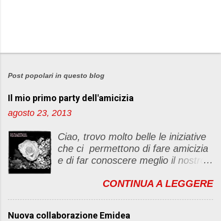
P
o
s
Post popolari in questo blog
t
Il mio primo party dell'amicizia
a
u
agosto 23, 2013
n
c
Ciao, trovo molto belle le iniziative
o
che ci permettono di fare amicizia
m
e di far conoscere meglio il nostro
m
blog Oggi ho deciso di dar vita ad
e
CONTINUA A LEGGERE
un "party" dell'amicizia .... Mi
n
piacerebbe che il tutto non si
t
fermasse a una condivisione di
o
Nuova collaborazione Emidea
post, ma anche di sentimenti ed