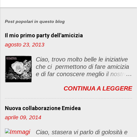
Post popolari in questo blog
Il mio primo party dell'amicizia
agosto 23, 2013
Ciao, trovo molto belle le iniziative
che ci permettono di fare amicizia
e di far conoscere meglio il nostro
blog Oggi ho deciso di dar vita ad
CONTINUA A LEGGERE
un "party" dell'amicizia .... Mi
piacerebbe che il tutto non si
fermasse a una condivisione di
Nuova collaborazione Emidea
post, ma anche di sentimenti ed
aprile 09, 2014
emozioni. Non siete obbligate a
fare un articolino per l'iniziativa. Se
Ciao, stasera vi parlo di golosità e
avete il tempo bene, altrimenti no