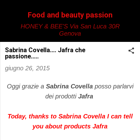
Passa ai contenuti principali
Food and beauty passion
HONEY & BEE'S Via San Luca 30R
Genova
Sabrina Covella.... Jafra che
passione.....
giugno 26, 2015
Oggi grazie a
Sabrina Covella
posso parlarvi
dei prodotti
Jafra
Today, thanks to Sabrina Covella I can tell
you about products Jafra