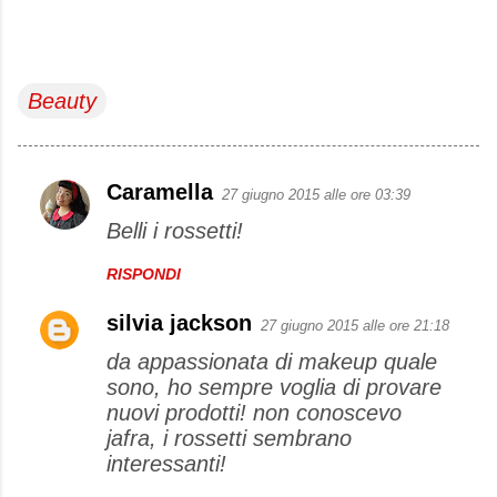
Beauty
Caramella
27 giugno 2015 alle ore 03:39
C
Belli i rossetti!
o
m
RISPONDI
m
silvia jackson
e
27 giugno 2015 alle ore 21:18
n
da appassionata di makeup quale
sono, ho sempre voglia di provare
t
nuovi prodotti! non conoscevo
i
jafra, i rossetti sembrano
interessanti!