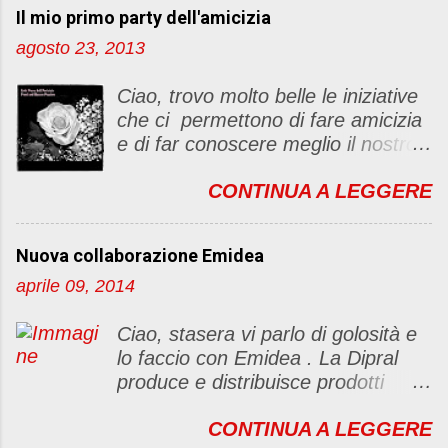
Il mio primo party dell'amicizia
a
u
agosto 23, 2013
n
c
Ciao, trovo molto belle le iniziative
o
che ci permettono di fare amicizia
m
e di far conoscere meglio il nostro
m
blog Oggi ho deciso di dar vita ad
e
CONTINUA A LEGGERE
un "party" dell'amicizia .... Mi
n
piacerebbe che il tutto non si
t
fermasse a una condivisione di
o
Nuova collaborazione Emidea
post, ma anche di sentimenti ed
aprile 09, 2014
emozioni. Non siete obbligate a
fare un articolino per l'iniziativa. Se
Ciao, stasera vi parlo di golosità e
avete il tempo bene, altrimenti no
lo faccio con Emidea . La Dipral
problem. :D Le regole sono le
produce e distribuisce prodotti
seguenti 1) Prelevare l'immagine
alimentari food & drinks di alta
sottostante e inserirla al lato del
CONTINUA A LEGGERE
qualità a marchio Emidea (rivolti
blog con il link del mio