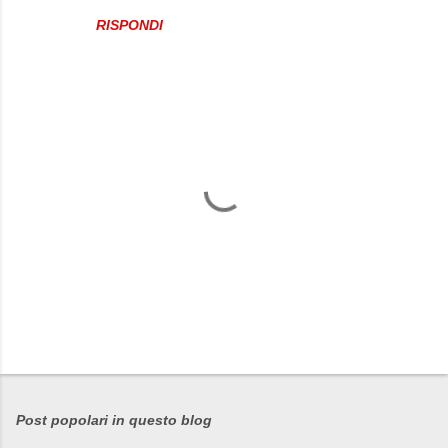
RISPONDI
P
o
s
Post popolari in questo blog
t