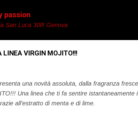
Passa ai contenuti principali
y passion
a San Luca 30R Genova
A LINEA VIRGIN MOJITO!!!
senta una novità assoluta, dalla fragranza fresce
!!! Una linea che ti fa sentire istantaneamente i
razie all’estratto di menta e di lime.