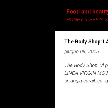
Food and beaut
HONEY & BEE'S Vi
The Body Shop: L
giugno 09, 2015
The Body Shop vi pre
LINEA VIRGIN MOJITO
spiaggia caraibica, g