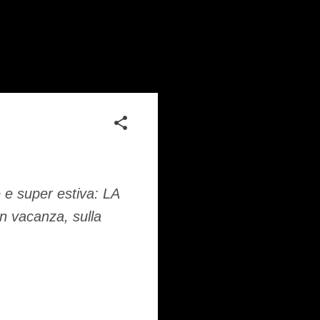
 e super estiva: LA
n vacanza, sulla