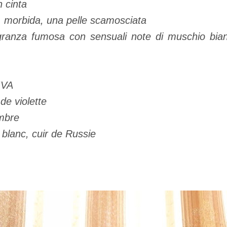
 cinta
a, morbida, una pelle scamosciata
agranza fumosa con sensuali note di muschio bia
IVA
 de violette
ambre
 blanc, cuir de Russie