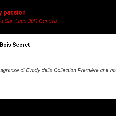
Passa ai contenuti principali
y passion
a San Luca 30R Genova
 Bois Secret
ragranze di Evody della Collection Première che ho