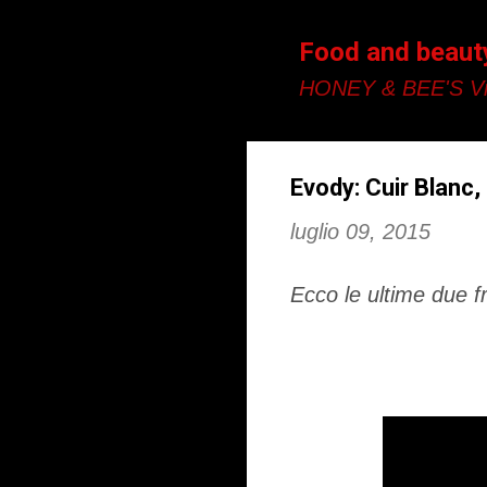
Food and beaut
HONEY & BEE'S Vi
Evody: Cuir Blanc,
luglio 09, 2015
Ecco le ultime due f