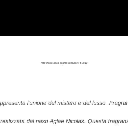
foto tratta dalla pagina facebook Evody
presenta l'unione del mistero e del lusso. Fragra
realizzata dal naso Aglae Nicolas. Questa fragran