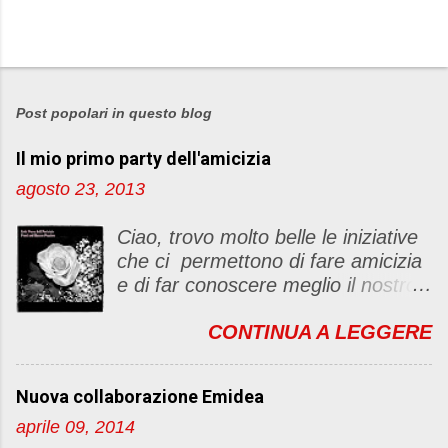
P
o
s
Post popolari in questo blog
t
Il mio primo party dell'amicizia
a
u
agosto 23, 2013
n
c
Ciao, trovo molto belle le iniziative
o
che ci permettono di fare amicizia
m
e di far conoscere meglio il nostro
m
blog Oggi ho deciso di dar vita ad
e
CONTINUA A LEGGERE
un "party" dell'amicizia .... Mi
n
piacerebbe che il tutto non si
t
fermasse a una condivisione di
o
Nuova collaborazione Emidea
post, ma anche di sentimenti ed
aprile 09, 2014
emozioni. Non siete obbligate a