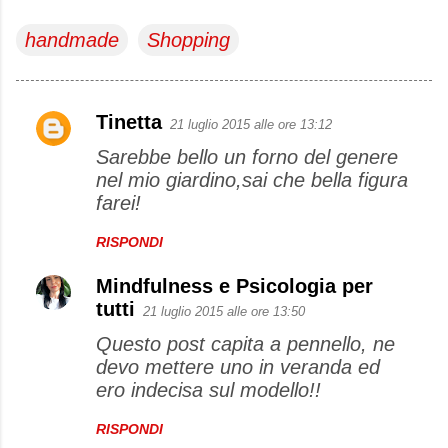
handmade
Shopping
Tinetta
21 luglio 2015 alle ore 13:12
C
Sarebbe bello un forno del genere
o
nel mio giardino,sai che bella figura
m
farei!
m
e
RISPONDI
n
Mindfulness e Psicologia per
t
tutti
21 luglio 2015 alle ore 13:50
i
Questo post capita a pennello, ne
devo mettere uno in veranda ed
ero indecisa sul modello!!
RISPONDI