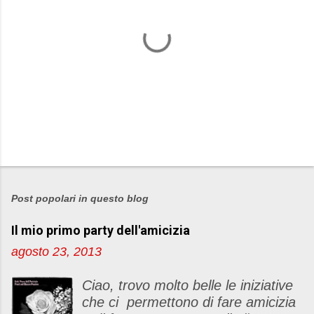
P
o
s
Post popolari in questo blog
t
Il mio primo party dell'amicizia
a
u
agosto 23, 2013
n
c
Ciao, trovo molto belle le iniziative
o
che ci permettono di fare amicizia
m