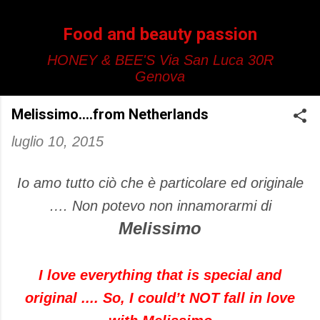
Passa ai contenuti principali
Food and beauty passion
HONEY & BEE'S Via San Luca 30R
Genova
Melissimo....from Netherlands
luglio 10, 2015
Io amo tutto ciò che è particolare ed originale
…. Non potevo non innamorarmi di
Melissimo
I love everything that is special and
original .... So, I could’t NOT fall in love