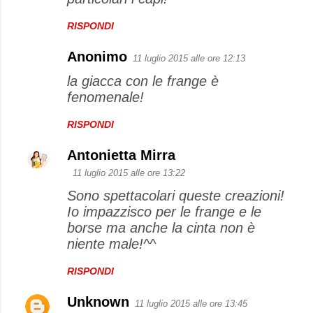
m
e
RISPONDI
n
Anonimo
11 luglio 2015 alle ore 12:13
t
la giacca con le frange è
i
fenomenale!
RISPONDI
Antonietta Mirra
11 luglio 2015 alle ore 13:22
Sono spettacolari queste creazioni!
Io impazzisco per le frange e le
borse ma anche la cinta non è
niente male!^^
RISPONDI
Unknown
11 luglio 2015 alle ore 13:45