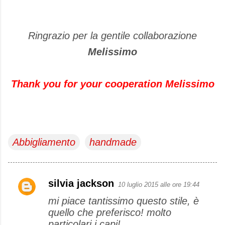
Ringrazio per la gentile collaborazione
Melissimo
Thank you for your cooperation Melissimo
Abbigliamento
handmade
silvia jackson
10 luglio 2015 alle ore 19:44
C
mi piace tantissimo questo stile, è
o
quello che preferisco! molto
m
particolari i capi!