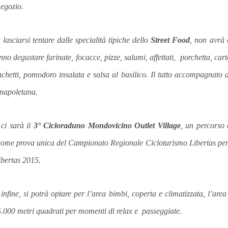
negozio.
lasciarsi tentare dalle specialità tipiche dello
Street Food
, non avrà 
ranno degustare
farinate, focacce, pizze, salumi, affettati, porchetta, c
art
nchetti, pomodoro insalata e salsa al basilico. Il tutto accompagnato da
e napoletana.
ci sarà il
3° Cicloraduno Mondovicino Outlet Village
, un percorso 
 come prova unica del Campionato Regionale Cicloturismo Libertas per
bertas 2015.
nfine, si potrà optare per l’area bimbi, coperta e climatizzata, l’area 
5.000 metri quadrati per momenti di relax e passeggiate.