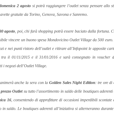
omenica 2 agosto
si potrà raggiungere l’outlet senza pensare allo str
 navette gratuite da Torino, Genova, Savona e Sanremo.
30 agosto
, poi,
chi farà shopping potrà essere baciato dalla fortuna. 
ssibile vincere un buono spesa Mondovicino Outlet Village da 500 euro.
 e nei punti ristoro dell’outlet e ritirare all’Infopoint le apposite ca
to tra il 01/11/2015 e il 31/01/2016 e sarà consegnato in voucher d
tti i negozi dell’Outlet Village.
i animerà anche la sera con la
Golden Sales Night Edition
: tre ore d
l prezzo Outlet
su tutto l’assortimento in saldo delle boutiques aderenti a
ica 16
, consentendo di approfittare di occasioni imperdibili scontate
to in saldo. Le boutiques aderenti all’iniziativa si alterneranno duran