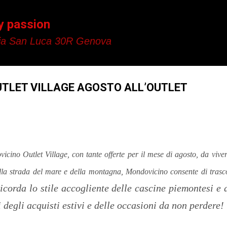
Passa ai contenuti principali
y passion
a San Luca 30R Genova
TLET VILLAGE AGOSTO ALL’OUTLET
cino Outlet Village, con tante offerte per il mese di agosto, da vive
ulla strada del mare e della montagna, Mondovicino consente di trasc
icorda lo stile accogliente delle cascine piemontesi e
i degli acquisti estivi e delle occasioni da non perdere!