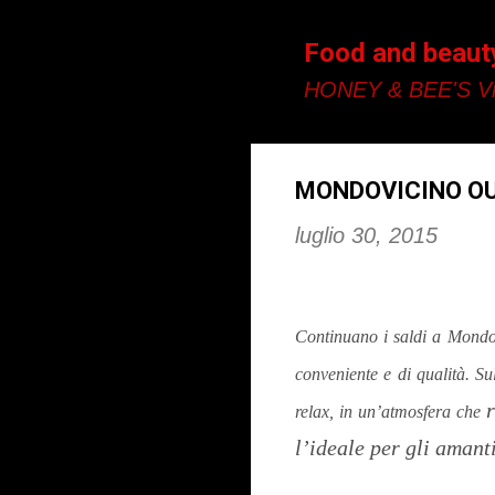
Food and beaut
HONEY & BEE'S Vi
MONDOVICINO OU
luglio 30, 2015
Continuano i saldi a Mondovi
conveniente e di qualità. S
r
relax, in un’atmosfera che
l’ideale per gli amant