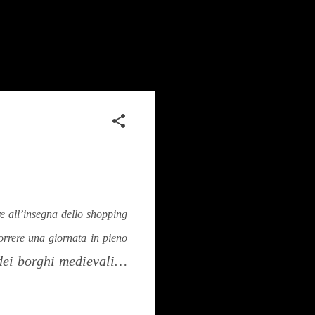
re all’insegna dello shopping
orrere una giornata in pieno
 dei borghi medievali…