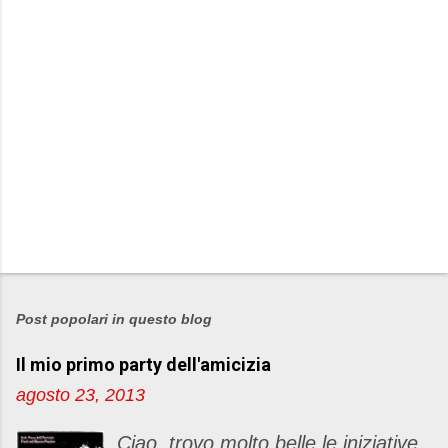
P
o
s
Post popolari in questo blog
t
Il mio primo party dell'amicizia
a
u
agosto 23, 2013
n
c
Ciao, trovo molto belle le iniziative