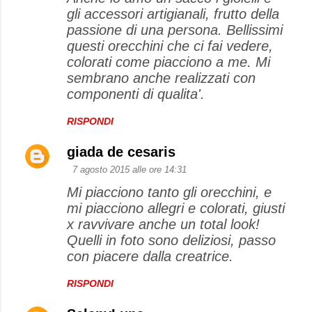
m
gli accessori artigianali, frutto della
m
passione di una persona. Bellissimi
e
questi orecchini che ci fai vedere,
colorati come piacciono a me. Mi
n
sembrano anche realizzati con
t
componenti di qualita'.
i
RISPONDI
giada de cesaris
7 agosto 2015 alle ore 14:31
Mi piacciono tanto gli orecchini, e
mi piacciono allegri e colorati, giusti
x ravvivare anche un total look!
Quelli in foto sono deliziosi, passo
con piacere dalla creatrice.
RISPONDI