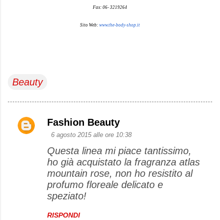
Fax: 06- 3219264
Sito Web:
www.the-body-shop.it
Beauty
Fashion Beauty
C
6 agosto 2015 alle ore 10:38
o
Questa linea mi piace tantissimo,
m
ho già acquistato la fragranza atlas
m
mountain rose, non ho resistito al
e
profumo floreale delicato e
speziato!
n
t
RISPONDI