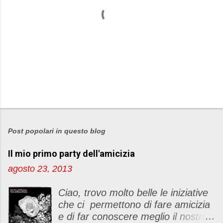
P
o
s
Post popolari in questo blog
t
Il mio primo party dell'amicizia
a
u
agosto 23, 2013
n
c
Ciao, trovo molto belle le iniziative
o
che ci permettono di fare amicizia
m
e di far conoscere meglio il nostro