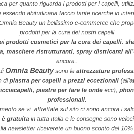
 per quanto riguarda i prodotti per i capelli, utiliz
 essendo abitudinaria faccio tante ricerche in inter
 Omnia Beauty un bellissimo e-commerce che propo
prodotti per la cura dei nostri capelli
ei
prodotti cosmetici per la cura dei capelli
:
sh
a, maschere ristrutturanti, spray districanti all’
ancora..
Omnia Beauty
 di
sono le
attrezzature profess
o di
piastra per capelli
a
prezzi eccezionali
(all’
a
ricciacapelli, piastra per fare le onde
ecc),
phon,
professionali
.
ento se vi affrettate sul sito ci sono ancora i sald
 è gratuita
in tutta Italia e le consegne sono veloc
alla newsletter riceverete un buono sconto del 10% u