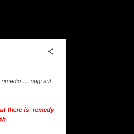
è rimedio … oggi sul
but there is remedy
th