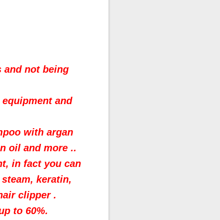
s and not being
s equipment and
ampoo with argan
n oil and more ..
, in fact you can
 steam, keratin,
air clipper .
 up to 60%.