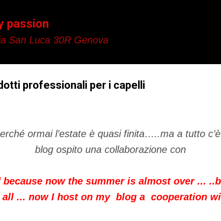
Passa ai contenuti principali
y passion
a San Luca 30R Genova
tti professionali per i capelli
 perché ormai l’estate è quasi finita…..ma a tutto c’
blog ospito una collaborazione con
 because now the summer is almost over ... ..
t all ... now I host on my blog a cooperation wi