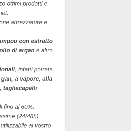
zo ottimi prodotti e
net.
ne attrezzature e
ampoo con estratto
olio di argan
e altro
ionali
, infatti potrete
rgan, a vapore, alla
 tagliacapelli
i fino al 60%.
issime (24/48h)
tilizzabile al vostro