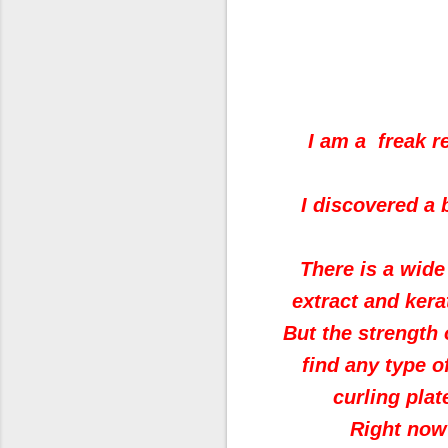
I am a freak r
I discovered a
There is a wide
extract and kera
But the strength
find any type o
curling plat
Right now 