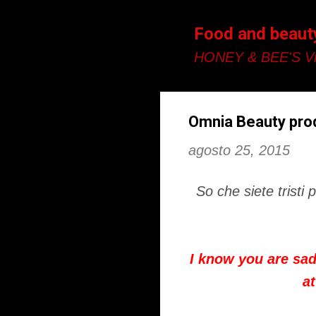
Food and beaut
HONEY & BEE'S Vi
Omnia Beauty prodo
agosto 25, 2015
So che siete tristi
I know you are sad
a