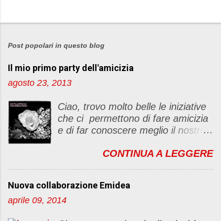
P
o
s
Post popolari in questo blog
t
Il mio primo party dell'amicizia
a
u
agosto 23, 2013
n
c
Ciao, trovo molto belle le iniziative
o
che ci permettono di fare amicizia
m
e di far conoscere meglio il nostro
m
blog Oggi ho deciso di dar vita ad
e
CONTINUA A LEGGERE
un "party" dell'amicizia .... Mi
n
piacerebbe che il tutto non si
t
fermasse a una condivisione di
o
Nuova collaborazione Emidea
post, ma anche di sentimenti ed
aprile 09, 2014
emozioni. Non siete obbligate a
fare un articolino per l'iniziativa. Se