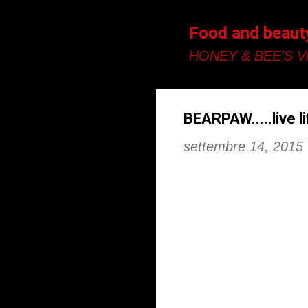
Food and beaut
HONEY & BEE'S Vi
BEARPAW.....live l
settembre 14, 2015