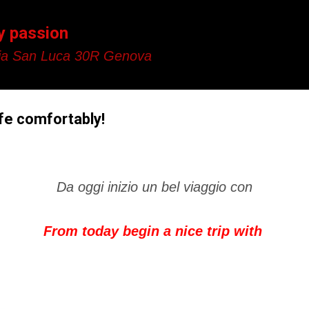
Passa ai contenuti principali
y passion
a San Luca 30R Genova
ife comfortably!
Da oggi inizio un bel viaggio con
From today begin a nice trip with