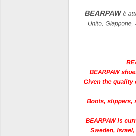
BEARPAW
è att
Unito, Giappone, 
BEA
BEARPAW shoes 
Given the quality
Boots, slippers,
BEARPAW is curre
Sweden, Israel,