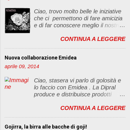
n
c
Ciao, trovo molto belle le iniziative
o
che ci permettono di fare amicizia
m
e di far conoscere meglio il nostro
m
blog Oggi ho deciso di dar vita ad
e
CONTINUA A LEGGERE
un "party" dell'amicizia .... Mi
n
piacerebbe che il tutto non si
t
fermasse a una condivisione di
o
Nuova collaborazione Emidea
post, ma anche di sentimenti ed
aprile 09, 2014
emozioni. Non siete obbligate a
fare un articolino per l'iniziativa. Se
Ciao, stasera vi parlo di golosità e
avete il tempo bene, altrimenti no
lo faccio con Emidea . La Dipral
problem. :D Le regole sono le
produce e distribuisce prodotti
seguenti 1) Prelevare l'immagine
alimentari food & drinks di alta
sottostante e inserirla al lato del
CONTINUA A LEGGERE
qualità a marchio Emidea (rivolti
blog con il link del mio
principalmente a Bar e canale
http://foodandbeautypassion.blogs
Ho.Re.Ca Emidea food&drinks è
pot.it/2013/08/il-mio-primo-party-
Gojirra, la birra alle bacche di goji!
qualità prima di tutto. dai classi
dellamicizia.html 2) Diventare