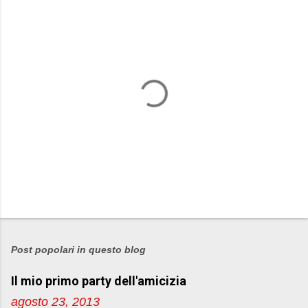
P
o
s
Post popolari in questo blog
t
Il mio primo party dell'amicizia
a
u
agosto 23, 2013