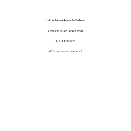
Ufficio Stampa Simonetta Carbone
Corso Dante,119 - 10126 Torino
Tel 011 19706371
ufficiostampa@simocarbone.it