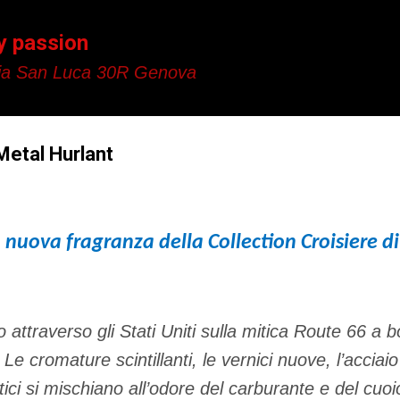
Passa ai contenuti principali
y passion
a San Luca 30R Genova
Metal Hurlant
 nuova fragranza della Collection Croisiere d
 attraverso gli Stati Uniti sulla mitica Route 66 a 
 Le cromature scintillanti, le vernici nuove, l’acciaio
 si mischiano all’odore del carburante e del cuoio,