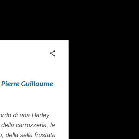
i Pierre Guillaume
bordo di una Harley
 della carrozzeria, le
 della sella frustata