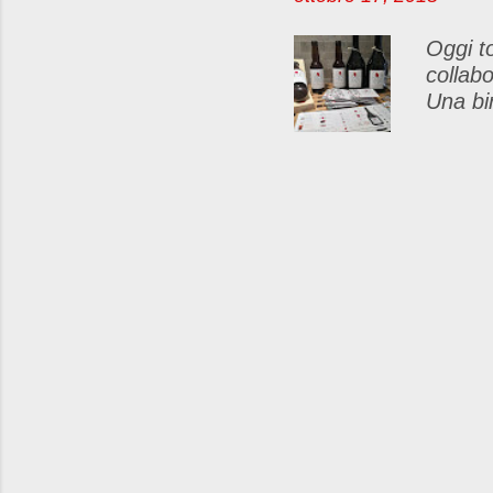
per c
Oggi to
collab
Una bi
dalle 
per tu
e appa
multivi
già sap
sforzo 
una an
per il
che esa
un ret