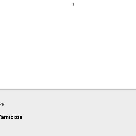
log
l'amicizia