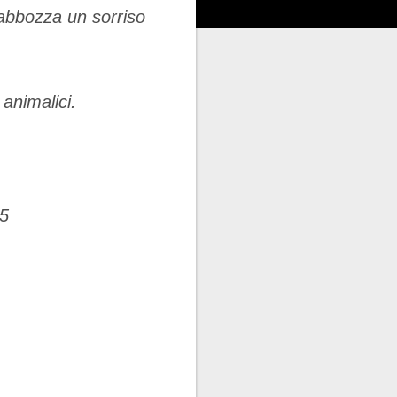
, abbozza un sorriso
animalici.
15