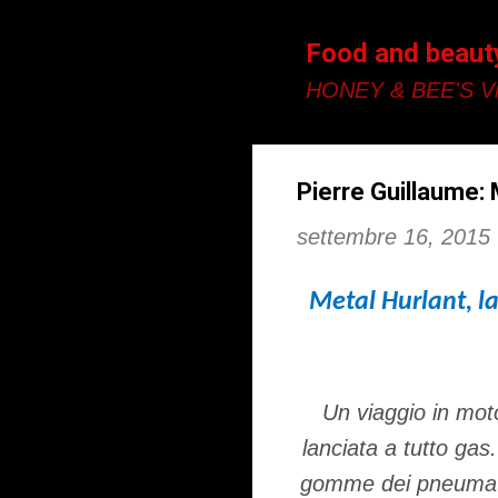
Food and beaut
HONEY & BEE'S Vi
Pierre Guillaume: 
settembre 16, 2015
Metal Hurlant, la
Un viaggio in moto
lanciata a tutto gas.
gomme dei pneumatici