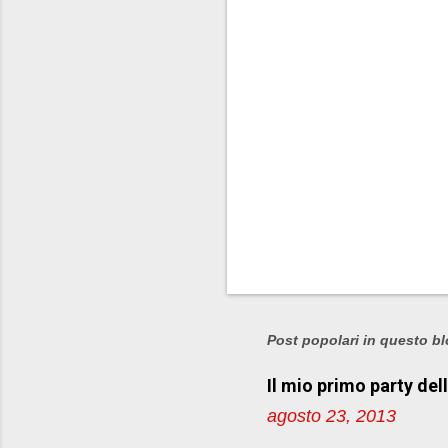
i
Post popolari in questo b
Il mio primo party del
agosto 23, 2013