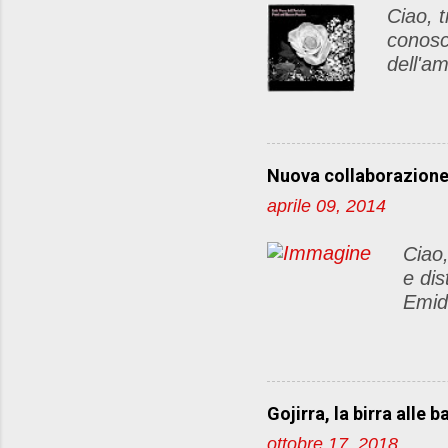
Ciao, t
conosc
dell'am
di pos
articol
Le rego
lato de
Nuova collaborazion
http:/
aprile 09, 2014
dellam
sul vos
Ciao,
farò la
e dis
commen
Emid
"party"
food&
caffè
ciocc
de
Gojirra, la birra alle b
Gus
ottobre 17, 2018
dedic