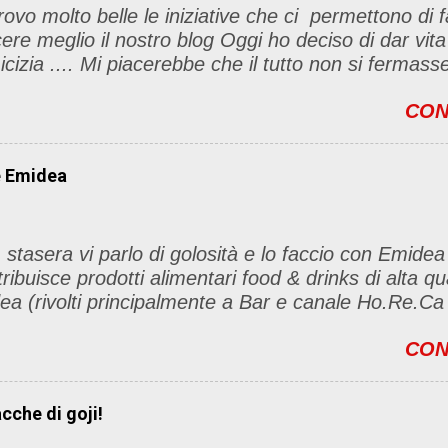
rovo molto belle le iniziative che ci permettono di f
ere meglio il nostro blog Oggi ho deciso di dar vita
icizia .... Mi piacerebbe che il tutto non si fermas
t, ma anche di sentimenti ed emozioni. Non siete o
CON
ino per l'iniziativa. Se avete il tempo bene, altri
le sono le seguenti 1) Prelevare l'immagine sottost
l blog con il link del mio
e Emidea
/foodandbeautypassion.blogspot.it/2013/08/il-mio-pr
icizia.html 2) Diventare follower del mio blog, io r
tro 3) Inseririre nei commenti il nome del vostro blog
 stasera vi parlo di golosità e lo faccio con Emidea
 lista) 4) Diventare follower di tre blog della lista e 
tribuisce prodotti alimentari food & drinks di alta q
to 5) Condividere questa iniziativa sul vs blog (s
ea (rivolti principalmente a Bar e canale Ho.Re
 termina il 25 ottobre! Vi aspetto numerose/i ....
drinks è qualità prima di tutto. dai classi homemad
CON
 Emidea, all'originale Espressino Freddo, dagli infini
olate calde al fascino della linea NaturTè Ma ecco 
ttaglio i prodotti GUST
acche di goji!
to Espresso è la linea di prod
ata ai caffè aromatizzati. Comprende una selezion