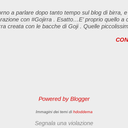
hi vuole an...
rno a parlare dopo tanto tempo sul blog di birra, e 
orazione con #Gojirra . Esatto…E’ proprio quello a 
rra creata con le bacche di Goji . Quelle piccoliss
mille proprietà. Sono antiossidanti per esempio, ov
CON
tto l’organismo perché prevengono l’invecchiamento 
rati. Per non parlare del fatto che le bacche di Go
taminiche ed eccellenti energizzanti naturali. Quind
evate che la birra è consigliatissima dopo lo sforzo fis
fisico…credo ci siamo capiti), a questo punto fossi
che prima! :D Gojirra è un prodotto unico nel suo
 colore rosso ambrato, ma proprio per il suo aroma 
lta il sapore del malto e del luppolo, e conferisce s
rogusto do...
Powered by Blogger
Immagini dei temi di
hdoddema
Segnala una violazione