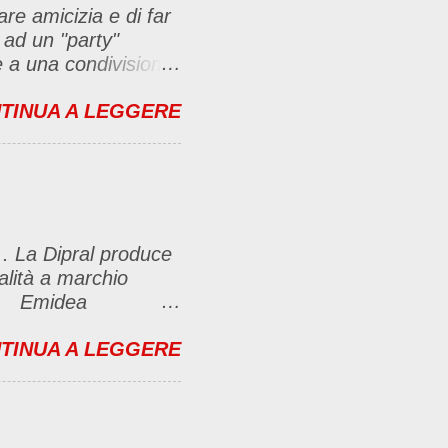
are amicizia e di far
 ad un "party"
se a una condivisione
bbligate a fare un
TINUA A LEGGERE
menti no problem. :D
ante e inserirla al
imo-party-
icambierò passando
, con il link (io poi
 . La Dipral produce
lasciare un
ualità a marchio
e riuscite) Questo
.Ca Emidea
e caffè Fanelli e
TINUA A LEGGERE
ti gusti delle
un pò più nel
O ESPRESSO
otti Emidea
e di sapori creata