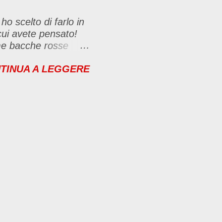
ho scelto di farlo in
cui avete pensato!
ime bacche rosse
vero un toccasana
TINUA A LEGGERE
dei tessuti, organi
ji sono
i amici sportivi se
ico (tutti i tipi di
 in voi me ne farei
 genere, non solo
delicato e dissetante
olo verso il finale