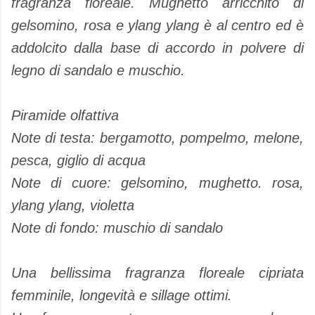
fragranza floreale
.
Mughetto
arricchito di
gelsomino, rosa
e
ylang ylang
è al centro
ed è
addolcito dalla
base di
accordo
in polvere
di
legno di sandalo
e muschio
.
Piramide olfattiva
Note di testa:
bergamotto
, pompelmo
,
melone,
pesca
,
giglio di acqua
Note di cuore:
gelsomino
,
mughetto
.
rosa
,
ylang ylang
,
violetta
Note di fondo
: muschio
di sandalo
Una bellissima fragranza floreale cipriata
femminile, longevità e sillage ottimi.