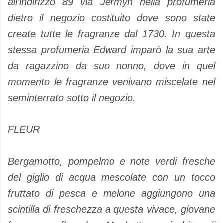
all'indirizzo
89
via
Jermyn
nella profumeria
dietro il negozio
costituito
dove
sono state
create
tutte le
fragranze
dal
1730.
In questa
stessa
profumeria
Edward
imparò la sua arte
da ragazzino
da suo nonno
,
dove
in quel
momento
le fragranze venivano
miscelate
nel
seminterrato
sotto
il negozio
.
FLEUR
Bergamotto
,
pompelmo e
note verdi
fresche
del giglio di acqua
mescolate
con un tocco
fruttato
di
pesca e melone
aggiungono
una
scintilla
di
freschezza
a
questa vivace
, giovane