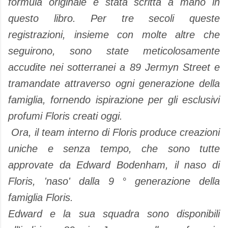
formula originale
è stata
scritta a mano
in
questo
libro
.
Per tre secoli
queste
registrazioni
, insieme
con
molte altre
che
seguirono
,
sono state
meticolosamente
accudite
nei sotterranei
a
89
Jermyn Street
e
tramandate
attraverso ogni
generazione della
famiglia
, fornendo
ispirazione per
gli esclusivi
profumi
Floris
creati
oggi
.
Ora, il
team interno
di Floris
produce
creazioni
uniche
e
senza tempo
,
che sono tutte
approvate
da Edward
Bodenham
,
il
naso di
Floris,
'
naso
'
dalla
9 °
generazione della
famiglia
Floris
.
Edward
e la sua squadra
sono disponibili