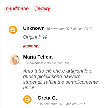
handmade
jewelry
Unknown
16 novembre 2015 alle ore 23:02
C
Originali 😀
o
m
RISPONDI
m
Maria Felicia
e
17 novembre 2015 alle ore 11:26
n
Amo tutto ciò che è artigianale e
t
questi gioielli sono davvero
i
stupendi, raffinati e semplicemente
unici!
Greta G.
19 novembre 2015 alle ore 07:51