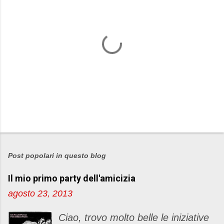
P
o
s
Post popolari in questo blog
t
Il mio primo party dell'amicizia
a
u
agosto 23, 2013
n
c
Ciao, trovo molto belle le iniziative