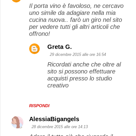
Il porta vino è favoloso, ne cercavo
o
uno simile da adagiare nella mia
m
cucina nuova.. farò un giro nel sito
m
per vedere tutti gli altri articoli che
e
offrono!
n
Greta G.
t
29 dicembre 2015 alle ore 16:54
i
Ricordati anche che oltre al
sito si possono effettuare
acquisti presso lo studio
creativo
RISPONDI
AlessiaBigangels
28 dicembre 2015 alle ore 14:13