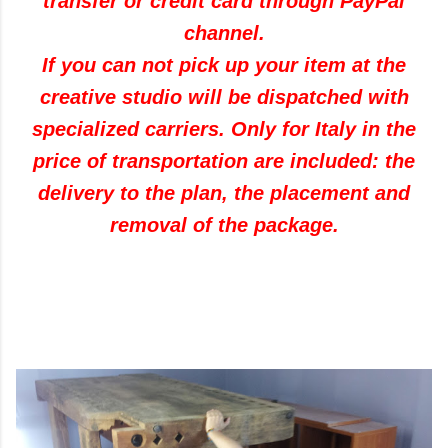
transfer
or
credit card through
PayPal
channel
.
If
you can not
pick up
your item
at the
creative studio
will be
dispatched
with
specialized carriers
.
Only
for
Italy
in the
price
of
transportation
are included
:
the
delivery to the plan
,
the placement
and
removal
of the package
.