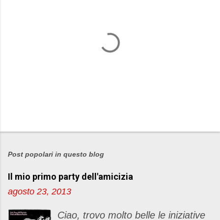
P
o
s
Post popolari in questo blog
t
Il mio primo party dell'amicizia
a
u
agosto 23, 2013
n
c
Ciao, trovo molto belle le iniziative