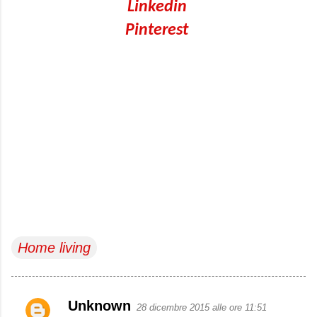
Linkedin
Pinterest
Home living
Unknown
28 dicembre 2015 alle ore 11:51
C