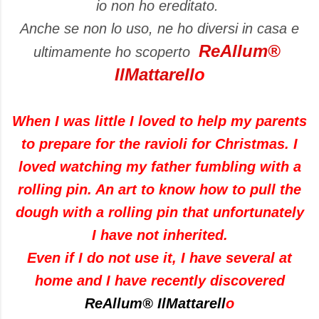
io non ho ereditato.
Anche se non lo uso, ne ho diversi in casa e
ReAllum®
ultimamente ho scoperto
IlMattarell
o
When I was little
I
loved to
help my
parents
to
prepare for
the ravioli
for
Christmas
.
I
loved watching
my father
fumbling
with a
rolling pin
.
An art
to know how to
pull the
dough
with a rolling pin
that
unfortunately
I have not
inherited
.
Even
if I
do not use it
,
I have
several
at
home
and
I have recently
discovered
ReAllum®
IlMattarell
o