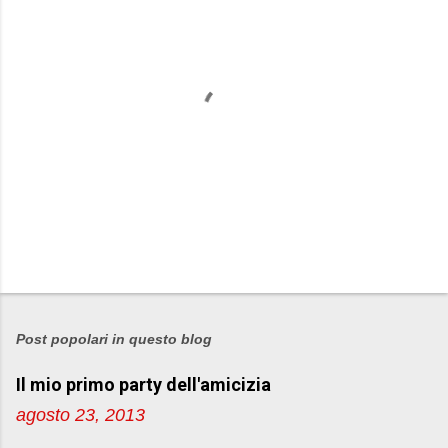
P
o
s
Post popolari in questo blog
t
Il mio primo party dell'amicizia
a
u
agosto 23, 2013
n