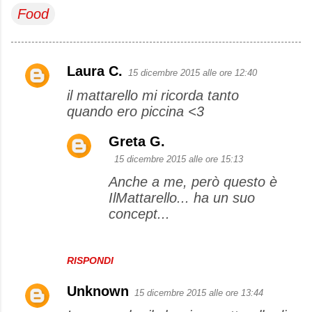
Food
Laura C.
15 dicembre 2015 alle ore 12:40
C
il mattarello mi ricorda tanto
o
quando ero piccina <3
m
m
Greta G.
e
15 dicembre 2015 alle ore 15:13
n
Anche a me, però questo è
t
IlMattarello... ha un suo
concept...
i
RISPONDI
Unknown
15 dicembre 2015 alle ore 13:44