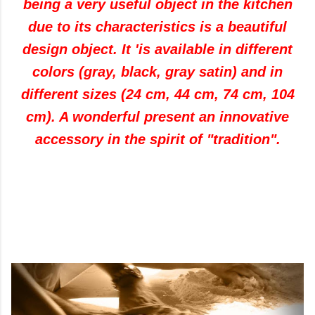
being
a
very useful object
in the kitchen
due to its characteristics
is a beautiful
design object.
It
'
is available
in different
colors
(
gray,
black
,
gray
satin
)
and in
different sizes
(
24
cm
,
44
cm
,
74
cm
,
104
cm
)
.
A
wonderful present
an innovative
accessory
in the spirit of
"
tradition
"
.