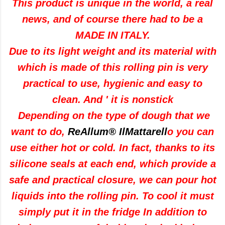
This product
is
unique in the world
,
a
real
news
,
and of course there
had to be a
MADE IN ITALY
.
Due to its
light weight
and its
material with
which
is made of
this
rolling pin
is very
practical to use
,
hygienic and easy
to
clean.
And
'
it is nonstick
Depending on the
type of dough
that
we
want to do
,
ReAllum®
IlMattarell
o
you can
use
either hot or cold
.
In fact, thanks
to its
silicone
seals
at each end
,
which provide
a
safe and practical
closure
,
we can
pour
hot
liquids
into the
rolling pin
.
To
cool it
must
simply
put it
in the fridge
In addition to