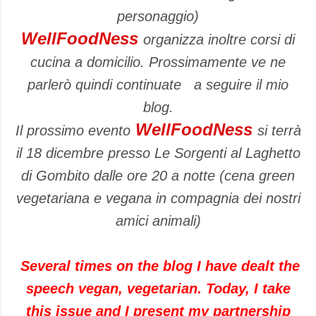
personaggio)
WellFoodNess
organizza inoltre corsi di
cucina a domicilio. Prossimamente ve ne
parlerò quindi continuate a seguire il mio
blog.
WellFoodNess
Il prossimo evento
si terrà
il 18 dicembre presso Le Sorgenti al Laghetto
di Gombito dalle ore 20 a notte (cena green
vegetariana e vegana in compagnia dei nostri
amici animali)
Several times
on the
blog
I have dealt
the
speech
vegan
, vegetarian
.
Today,
I take
this issue and
I present
my partnership