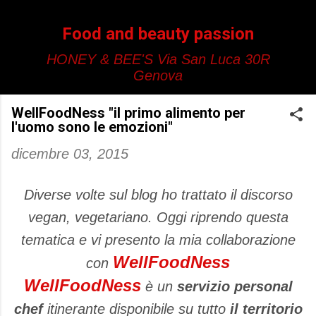
Passa ai contenuti principali
Food and beauty passion
HONEY & BEE'S Via San Luca 30R
Genova
WellFoodNess "il primo alimento per
l'uomo sono le emozioni"
dicembre 03, 2015
Diverse volte sul blog ho trattato il discorso
vegan, vegetariano. Oggi riprendo questa
tematica e vi presento la mia collaborazione
WellFoodNess
con
WellFoodNess
è un
servizio personal
chef
itinerante disponibile su tutto
il territorio