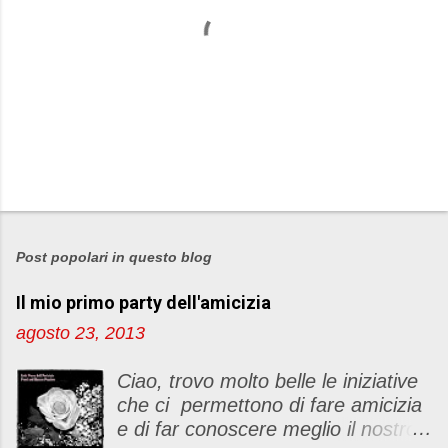
P
o
s
Post popolari in questo blog
t
Il mio primo party dell'amicizia
a
u
agosto 23, 2013
n
c
Ciao, trovo molto belle le iniziative
o
che ci permettono di fare amicizia
m
e di far conoscere meglio il nostro
m