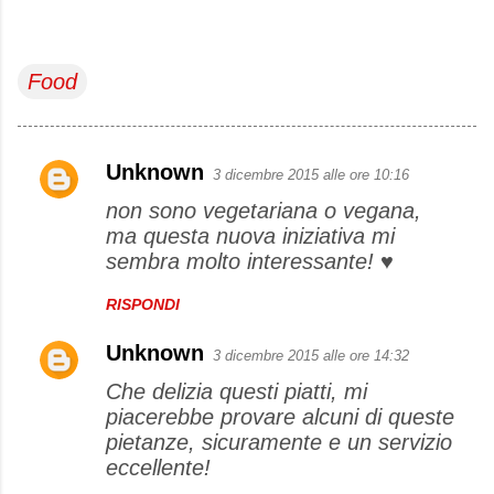
Food
Unknown
3 dicembre 2015 alle ore 10:16
C
non sono vegetariana o vegana,
o
ma questa nuova iniziativa mi
m
sembra molto interessante! ♥
m
e
RISPONDI
n
Unknown
3 dicembre 2015 alle ore 14:32
t
Che delizia questi piatti, mi
i
piacerebbe provare alcuni di queste
pietanze, sicuramente e un servizio
eccellente!