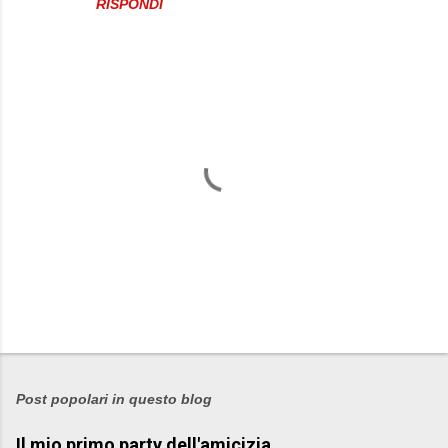
RISPONDI
P
o
s
Post popolari in questo blog
t
Il mio primo party dell'amicizia
a