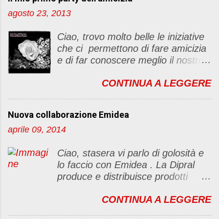
u
agosto 23, 2013
n
c
Ciao, trovo molto belle le iniziative
o
che ci permettono di fare amicizia
m
e di far conoscere meglio il nostro
m
blog Oggi ho deciso di dar vita ad
e
CONTINUA A LEGGERE
un "party" dell'amicizia .... Mi
n
piacerebbe che il tutto non si
t
fermasse a una condivisione di
o
Nuova collaborazione Emidea
post, ma anche di sentimenti ed
aprile 09, 2014
emozioni. Non siete obbligate a
fare un articolino per l'iniziativa. Se
Ciao, stasera vi parlo di golosità e
avete il tempo bene, altrimenti no
lo faccio con Emidea . La Dipral
problem. :D Le regole sono le
produce e distribuisce prodotti
seguenti 1) Prelevare l'immagine
alimentari food & drinks di alta
sottostante e inserirla al lato del
CONTINUA A LEGGERE
qualità a marchio Emidea (rivolti
blog con il link del mio
principalmente a Bar e canale
http://foodandbeautypassion.blogs