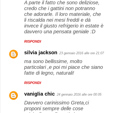
A parte il fatto che sono deliziose,
o
credo che i gattini non potranno
m
che adorarle. Il loro materiale, che
m
li riscalda nei mesi freddi e dà
e
invece il giusto refrigerio in estate è
davvero una pensata geniale :D
n
t
RISPONDI
i
silvia jackson
23 gennaio 2016 alle ore 21:07
ma sono bellissime, molto
particolari ,e poi mi piace che siano
fatte di legno, naturali!
RISPONDI
vaniglia chic
24 gennaio 2016 alle ore 00:05
Davvero carinissimo Greta,ci
proponi sempre delle cose