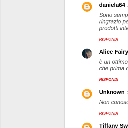
daniela64
Sono sempre 
ringrazio p
prodotti in
RISPONDI
Alice Fair
è un ottimo
che prima o
RISPONDI
Unknown
Non conosco
RISPONDI
Tiffany Sw