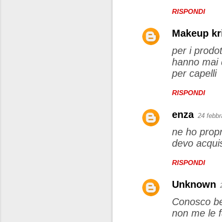
RISPONDI
Makeup kri
per i prodo
hanno mai d
per capelli
RISPONDI
enza
24 febbr
ne ho propr
devo acquis
RISPONDI
Unknown
Conosco ben
non me le 