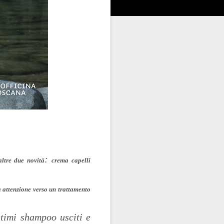
:
altre due novità
crema capelli
 attenzione verso un trattamento
ltimi shampoo usciti e