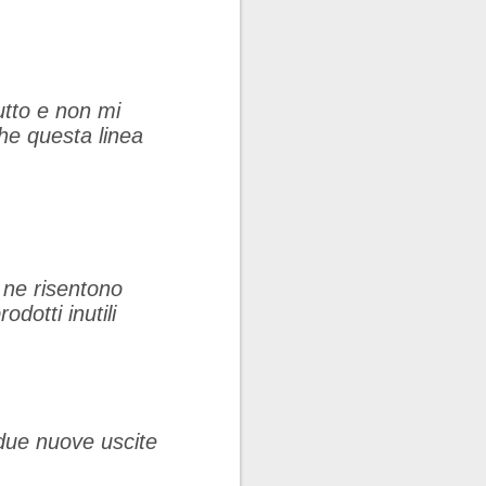
utto e non mi
he questa linea
i ne risentono
dotti inutili
due nuove uscite