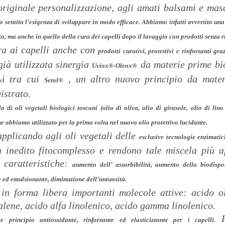
originale personalizzazione, agli amati balsami e masc
 sentito l’esigenza di sviluppare in modo efficace. Abbiamo infatti avvertito un
to, ma anche in quello della cura dei capelli dopo il lavaggio con prodotti senza r
ra ai capelli anche con
prodotti curativi
, protettivi e rinforzanti gra
già utilizzata sinergia
da materie prime bi
Uviox®-Oleox®
i tra cui
, un altro nuovo principio da mater
v
Setol®
istrato.
 di oli vegetali biologici toscani (olio di oliva, olio di girasole, olio di lino
he abbiamo utilizzato per la prima volta nel nuovo olio protettivo lucidante.
applicando agli oli vegetali delle
esclusive tecnologie enzimatic
un inedito fitocomplesso e rendono tale miscela più 
 caratteristiche:
aumento dell’ assorbibilità
,
aumento della biodispon
e
ed
emulsionante
,
diminuzione dell’untuosità.
in forma libera importanti molecole attive: acido ol
alene, acido alfa linolenico, acido gamma linolenico.
Pa
 principio antiossidante, rinforzante ed elasticizzante per i capelli.