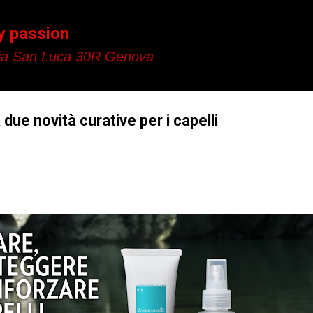
Passa ai contenuti principali
y passion
a San Luca 30R Genova
due novità curative per i capelli