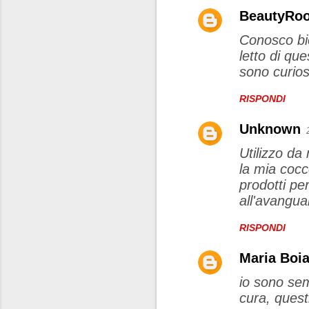
BeautyRo
C
Conosco bio
o
letto di q
m
sono curios
m
e
RISPONDI
n
Unknown
t
Utilizzo da
i
la mia cocc
prodotti pe
all'avangua
RISPONDI
Maria Boi
io sono sem
cura, quest