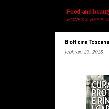
Food and beaut
HONEY & BEE'S Vi
Biofficina Toscana 
febbraio 23, 2016