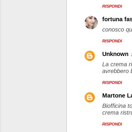
RISPONDI
fortuna fa
conosco que
RISPONDI
Unknown
La crema ri
avrebbero b
RISPONDI
Martone L
Biofficina 
crema ristr
RISPONDI