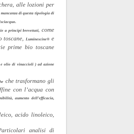
hera, alle lozioni per
a mancanza di questa tipologia di
isciacquo.
come
zie a principi brevettati,
o toscane,
e
Luminescine®
ie prime bio toscane
 e olio di vinaccioli ) ad azione
che trasformano gli
he
affine con l’acqua con
ibilità
,
aumento dell’efficacia
,
eico, acido linoleico,
rticolari analisi di