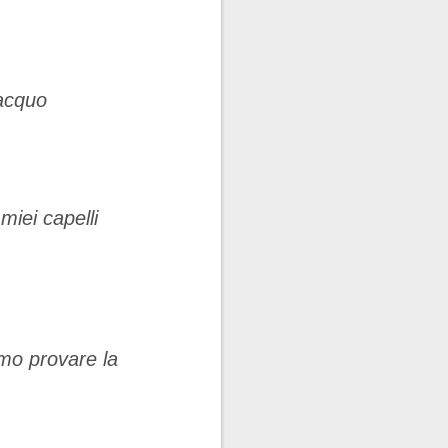
iacquo
miei capelli
imo provare la