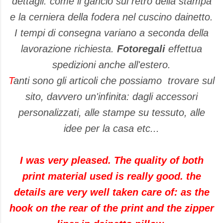
dettagli: come il gancio sul retro della stampa
e la cerniera della fodera nel cuscino dainetto.
I tempi di consegna variano a seconda della
lavorazione richiesta.
Fotoregali
effettua
spedizioni anche all'estero.
T
anti sono gli articoli che possiamo trovare sul
sito, davvero un'infinita: dagli accessori
personalizzati, alle stampe su tessuto, alle
idee per la casa etc...
I was very pleased
.
The quality
of both
print
material
used
is really good
.
the
details are very
well
taken care of
:
as
the
hook
on the rear
of the print and
the zipper