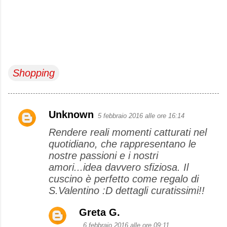
Shopping
Unknown
5 febbraio 2016 alle ore 16:14
C
Rendere reali momenti catturati nel
o
quotidiano, che rappresentano le
m
nostre passioni e i nostri
m
amori...idea davvero sfiziosa. Il
e
cuscino è perfetto come regalo di
S.Valentino :D dettagli curatissimi!!
n
t
Greta G.
i
6 febbraio 2016 alle ore 09:11