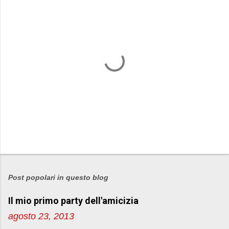
P
o
s
Post popolari in questo blog
t
Il mio primo party dell'amicizia
a
u
agosto 23, 2013
n