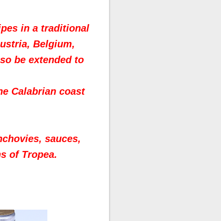
ipes
in a traditional
Austria, Belgium,
lso be extended to
he Calabrian coast
.
nchovies, sauces,
s of
Tropea.