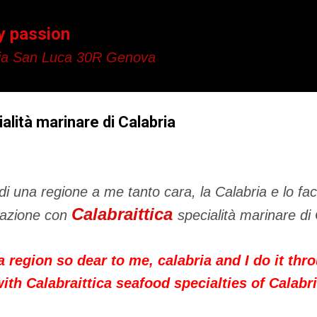
Passa ai contenuti principali
y passion
a San Luca 30R Genova
ialità marinare di Calabria
di una regione a me tanto cara, la Calabria e lo fac
Calabraittica
razione con
specialità marinare di
a region
so dear to me
,
calabria
and I do it thr
with
Calabraittica
seafood specialties
of Calabr