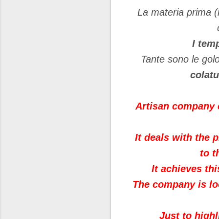
La materia prima (
I tem
Tante sono le golo
colatu
Artisan
company c
It deals with the 
to 
It achieves th
The company is loc
Just to high