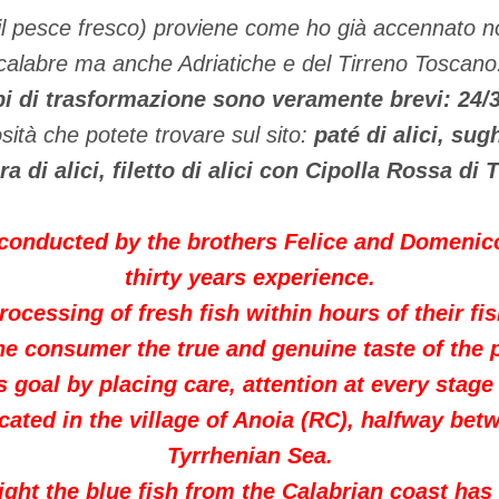
il pesce fresco) proviene come ho già accennato n
calabre ma anche Adriatiche e del Tirreno Toscano
pi di trasformazione sono veramente brevi: 24/
sità che potete trovare sul sito:
paté di alici, sugh
ra di alici, filetto di alici con Cipolla Rossa di
onducted by the brothers Felice and Domenic
thirty years experience
.
processing of fresh fish within hours of their fi
the consumer
the true and genuine taste of the 
is goal by placing care, attention at every stage
ated in the village of Anoia (RC), halfway bet
Tyrrhenian Sea.
light the blue fish from the Calabrian coast
has