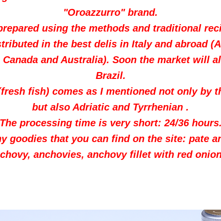
"Oroazzurro" brand.
prepared
using
the methods and
traditional
rec
stributed
in the best
delis in Italy and abroad (
 Canada and Australia).
Soon
the
market
will a
Brazil.
(
fresh fish
) comes
as I mentioned
not only by t
but also Adriatic
and Tyrrhenian
.
The
processing time
is
very
short
:
24/36
hours
ny
goodies
that you can find
on the site
: pate a
chovy
,
anchovies
,
anchovy
fillet with
red onion