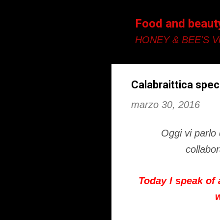
Food and beaut
HONEY & BEE'S Vi
Calabraittica spec
marzo 30, 2016
Oggi vi parlo 
collabo
Today I speak
of 