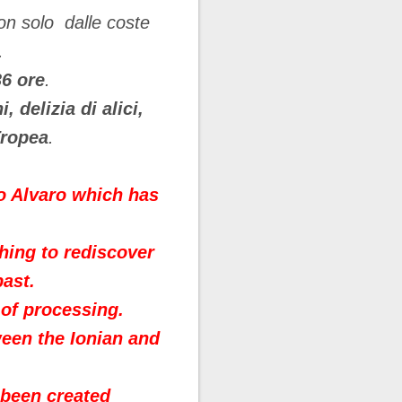
on solo dalle coste
.
36 ore
.
i, delizia di alici,
 Tropea
.
o Alvaro
which has
shing to
rediscover
past.
 of processing.
ween the Ionian and
 been created