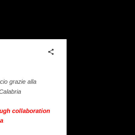
cio grazie alla
 Calabria
ough collaboration
ia