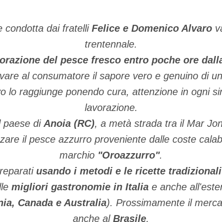
 condotta dai fratelli
Felice e Domenico Alvaro
va
trentennale.
orazione del pesce fresco entro poche ore dall
rovare al consumatore il sapore vero e genuino di un
o lo raggiunge ponendo cura, attenzione in ogni si
lavorazione.
l paese di
Anoia (RC)
, a metà strada tra il Mar Jon
zzare il pesce azzurro proveniente dalle coste calabr
marchio
"Oroazzurro"
.
reparati
usando i metodi e le ricette tradizionali
lle
migliori gastronomie in Italia
e anche all'este
ia, Canada e Australia
). Prossimamente il mercat
anche al
Brasile
.