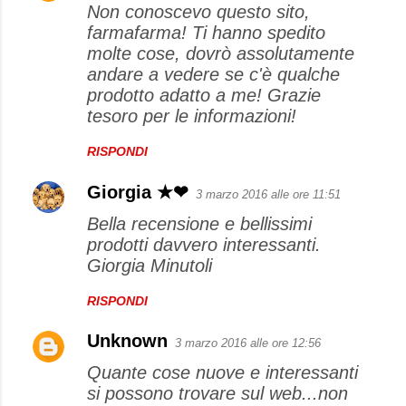
Non conoscevo questo sito,
o
farmafarma! Ti hanno spedito
m
molte cose, dovrò assolutamente
m
andare a vedere se c'è qualche
e
prodotto adatto a me! Grazie
tesoro per le informazioni!
n
t
RISPONDI
i
Giorgia ★❤
3 marzo 2016 alle ore 11:51
Bella recensione e bellissimi
prodotti davvero interessanti.
Giorgia Minutoli
RISPONDI
Unknown
3 marzo 2016 alle ore 12:56
Quante cose nuove e interessanti
si possono trovare sul web...non