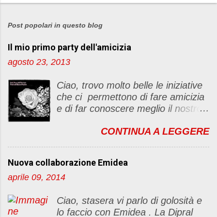
P
o
s
Post popolari in questo blog
t
Il mio primo party dell'amicizia
a
u
agosto 23, 2013
n
c
Ciao, trovo molto belle le iniziative
o
che ci permettono di fare amicizia
m
e di far conoscere meglio il nostro
m
blog Oggi ho deciso di dar vita ad
e
CONTINUA A LEGGERE
un "party" dell'amicizia .... Mi
n
piacerebbe che il tutto non si
t
fermasse a una condivisione di
o
Nuova collaborazione Emidea
post, ma anche di sentimenti ed
aprile 09, 2014
emozioni. Non siete obbligate a
fare un articolino per l'iniziativa. Se
Ciao, stasera vi parlo di golosità e
avete il tempo bene, altrimenti no
lo faccio con Emidea . La Dipral
problem. :D Le regole sono le