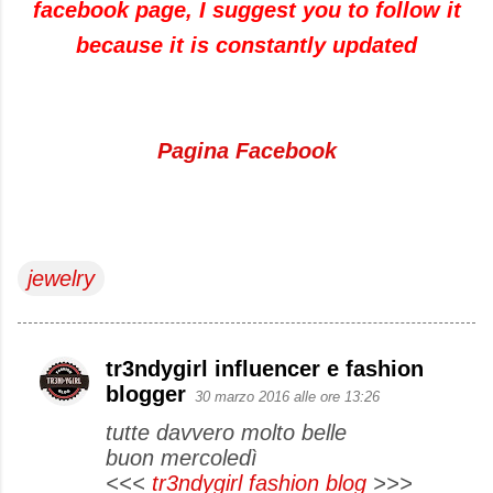
facebook page, I suggest you to follow it
because it is constantly updated
Pagina Facebook
jewelry
tr3ndygirl influencer e fashion
C
blogger
30 marzo 2016 alle ore 13:26
o
tutte davvero molto belle
m
buon mercoledì
m
<<<
tr3ndygirl fashion blog
>>>