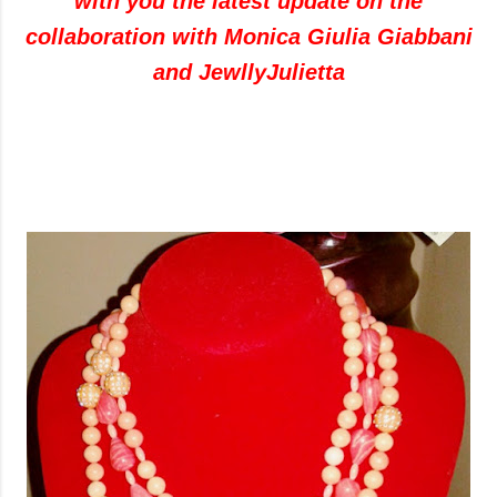
with you the latest update on the
collaboration with Monica Giulia Giabbani
and JewllyJulietta