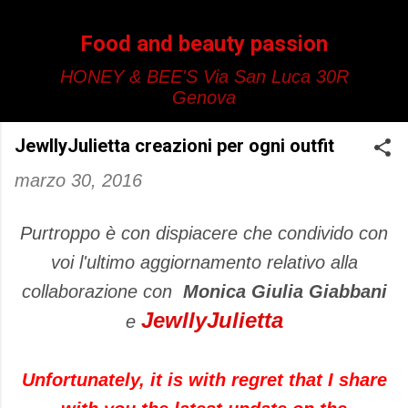
Passa ai contenuti principali
Food and beauty passion
HONEY & BEE'S Via San Luca 30R
Genova
JewllyJulietta creazioni per ogni outfit
marzo 30, 2016
Purtroppo è con dispiacere che condivido con
voi l'ultimo aggiornamento relativo alla
collaborazione con
Monica Giulia Giabbani
JewllyJulietta
e
Unfortunately, it is with regret that I share