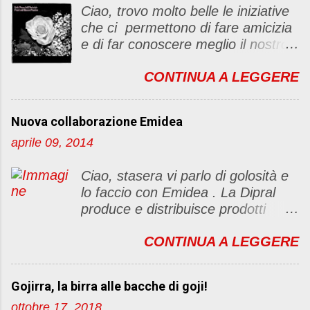
c
Ciao, trovo molto belle le iniziative
o
che ci permettono di fare amicizia
m
e di far conoscere meglio il nostro
m
blog Oggi ho deciso di dar vita ad
e
CONTINUA A LEGGERE
un "party" dell'amicizia .... Mi
n
piacerebbe che il tutto non si
t
fermasse a una condivisione di
o
Nuova collaborazione Emidea
post, ma anche di sentimenti ed
aprile 09, 2014
emozioni. Non siete obbligate a
fare un articolino per l'iniziativa. Se
Ciao, stasera vi parlo di golosità e
avete il tempo bene, altrimenti no
lo faccio con Emidea . La Dipral
problem. :D Le regole sono le
produce e distribuisce prodotti
seguenti 1) Prelevare l'immagine
alimentari food & drinks di alta
sottostante e inserirla al lato del
CONTINUA A LEGGERE
qualità a marchio Emidea (rivolti
blog con il link del mio
principalmente a Bar e canale
http://foodandbeautypassion.blogs
Ho.Re.Ca Emidea food&drinks è
pot.it/2013/08/il-mio-primo-party-
Gojirra, la birra alle bacche di goji!
qualità prima di tutto. dai classi
dellamicizia.html 2) Diventare
ottobre 17, 2018
homemade caffè Fanelli e caffè