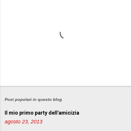
P
o
s
Post popolari in questo blog
t
Il mio primo party dell'amicizia
a
u
agosto 23, 2013
n