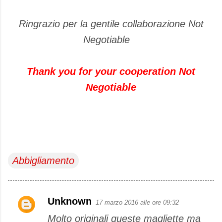
Ringrazio per la gentile collaborazione Not
Negotiable
Thank you
for your cooperation
Not
Negotiable
Abbigliamento
Unknown
17 marzo 2016 alle ore 09:32
C
Molto originali queste magliette ma
o