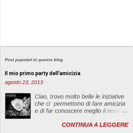
P
o
s
Post popolari in questo blog
t
Il mio primo party dell'amicizia
a
u
agosto 23, 2013
n
c
Ciao, trovo molto belle le iniziative
o
che ci permettono di fare amicizia
m
e di far conoscere meglio il nostro
m
blog Oggi ho deciso di dar vita ad
e
CONTINUA A LEGGERE
un "party" dell'amicizia .... Mi
n
piacerebbe che il tutto non si