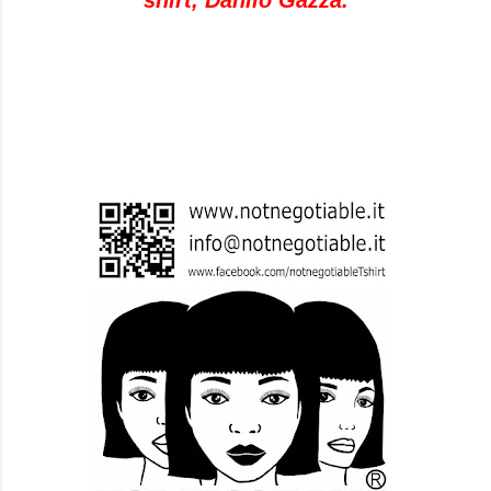
shirt
,
Danilo
Gazza
.