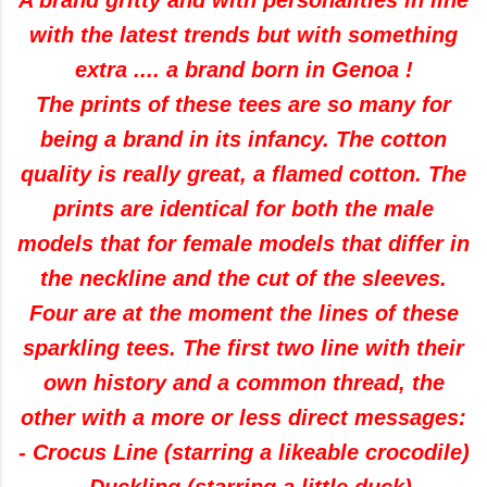
A brand
gritty
and
with
personalities
in line
with the latest trends
but with
something
extra
.... a
brand born
in Genoa
!
The
prints
of these
tees
are so many
for
being a
brand
in its infancy.
The
cotton
quality is really
great, a
flamed
cotton.
The
prints are
identical
for both
the male
models
that
for
female models
that differ in
the neckline
and
the cut
of the sleeves
.
Four are
at the moment
the lines
of these
sparkling
tees
.
The first two
line
with
their
own history and
a common thread
,
the
other
with a
more or less
direct messages
:
-
Crocus
Line
(
starring a
likeable
crocodile
)