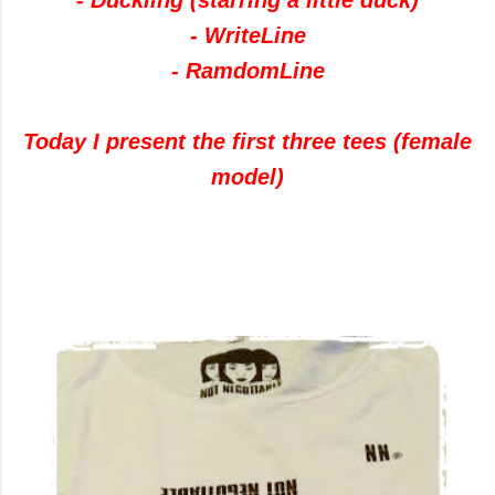
-
Duckling
(
starring a
little duck
)
-
WriteLine
-
RamdomLine
Today I present
the first three
tees
(
female
model
)