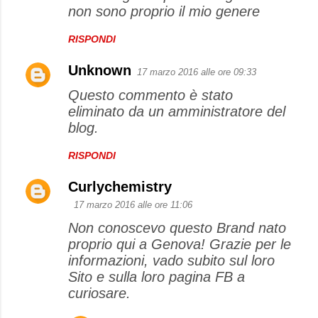
non sono proprio il mio genere
m
m
RISPONDI
e
Unknown
17 marzo 2016 alle ore 09:33
n
Questo commento è stato
t
eliminato da un amministratore del
i
blog.
RISPONDI
Curlychemistry
17 marzo 2016 alle ore 11:06
Non conoscevo questo Brand nato
proprio qui a Genova! Grazie per le
informazioni, vado subito sul loro
Sito e sulla loro pagina FB a
curiosare.