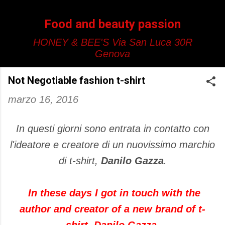
Passa ai contenuti principali
Food and beauty passion
HONEY & BEE'S Via San Luca 30R
Genova
Not Negotiable fashion t-shirt
marzo 16, 2016
In questi giorni sono entrata in contatto con
l'ideatore e creatore di un nuovissimo marchio
di t-shirt,
Danilo Gazza
.
In these days
I got in touch
with the
author and
creator
of a
new
brand
of
t
-