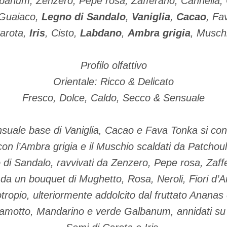
lbanum, Zenzero, Pepe rosa, Zafferano, Cannella, 
 Guaiaco,
Legno di Sandalo
,
Vaniglia
,
Cacao
, Fa
arota,
Iris
, Cisto,
Labdano
,
Ambra grigia
, Musch
Profilo olfattivo
Orientale: Ricco & Delicato
Fresco, Dolce, Caldo, Secco & Sensuale
nsuale base di Vaniglia, Cacao e Fava Tonka si conf
on l’Ambra grigia e il Muschio scaldati da Patchouli
di Sandalo, ravvivati da Zenzero, Pepe rosa, Zaff
da un bouquet di Mughetto, Rosa, Neroli, Fiori d’
ropio, ulteriormente addolcito dal fruttato Ananas e
amotto, Mandarino e verde Galbanum, annidati su 