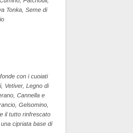
Cumino, Patchouli,
va Tonka, Seme di
io
onde con i cuoiati
, Vetiver, Legno di
erano, Cannella e
Arancio, Gelsomino,
 il tutto rinfrescato
una cipriata base di