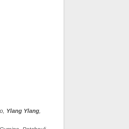
no,
Ylang Ylang
,