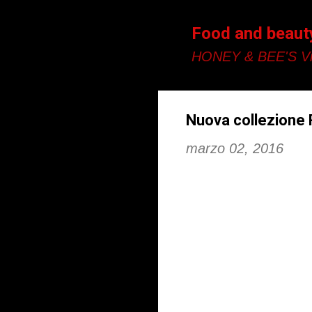
Food and beaut
HONEY & BEE'S Vi
Nuova collezione 
marzo 02, 2016