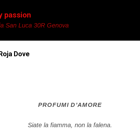
Passa ai contenuti principali
y passion
a San Luca 30R Genova
Roja Dove
PROFUMI D’AMORE
Siate la fiamma, non la falena.