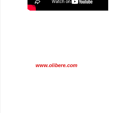
www.olibere.com
C
o