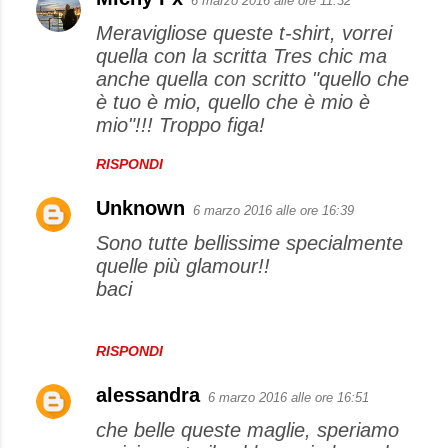
6 marzo 2016 alle ore 11:32
C
Meravigliose queste t-shirt, vorrei
o
quella con la scritta Tres chic ma
m
anche quella con scritto "quello che
m
è tuo è mio, quello che è mio è
e
mio"!!! Troppo figa!
n
RISPONDI
t
i
Unknown
6 marzo 2016 alle ore 16:39
Sono tutte bellissime specialmente
quelle più glamour!!
baci
RISPONDI
alessandra
6 marzo 2016 alle ore 16:51
che belle queste maglie, speriamo