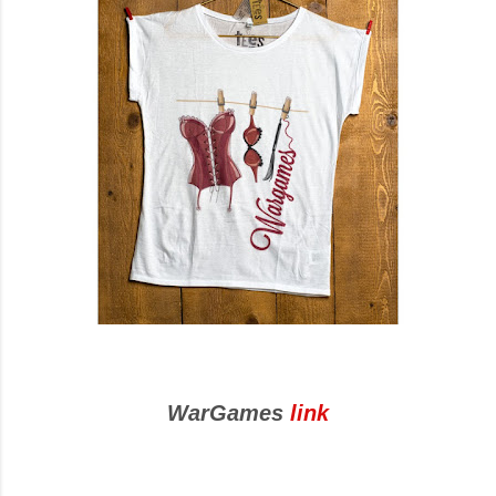
WarGames
link