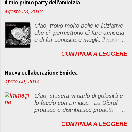
Il mio primo party dell'amicizia
a
u
agosto 23, 2013
n
c
Ciao, trovo molto belle le iniziative
o
che ci permettono di fare amicizia
m
e di far conoscere meglio il nostro
m
blog Oggi ho deciso di dar vita ad
e
CONTINUA A LEGGERE
un "party" dell'amicizia .... Mi
n
piacerebbe che il tutto non si
t
fermasse a una condivisione di
o
Nuova collaborazione Emidea
post, ma anche di sentimenti ed
aprile 09, 2014
emozioni. Non siete obbligate a
fare un articolino per l'iniziativa. Se
Ciao, stasera vi parlo di golosità e
avete il tempo bene, altrimenti no
lo faccio con Emidea . La Dipral
problem. :D Le regole sono le
produce e distribuisce prodotti
seguenti 1) Prelevare l'immagine
alimentari food & drinks di alta
sottostante e inserirla al lato del
CONTINUA A LEGGERE
qualità a marchio Emidea (rivolti
blog con il link del mio
principalmente a Bar e canale
http://foodandbeautypassion.blogs