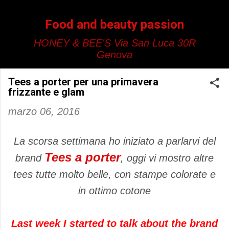
Passa ai contenuti principali
Food and beauty passion
HONEY & BEE'S Via San Luca 30R
Genova
Tees a porter per una primavera
frizzante e glam
marzo 06, 2016
La scorsa settimana ho iniziato a parlarvi del
Tees a porter
brand
, oggi vi mostro altre
tees tutte molto belle, con stampe colorate e
in ottimo cotone
Last week I started to talk about the brand