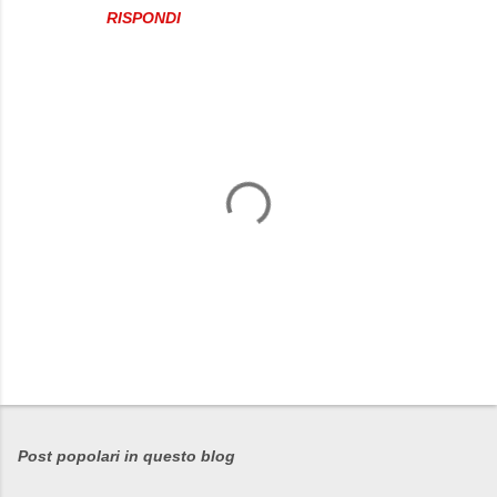
RISPONDI
P
o
s
Post popolari in questo blog
t