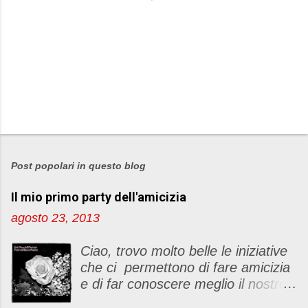
P
o
s
Post popolari in questo blog
t
Il mio primo party dell'amicizia
a
u
agosto 23, 2013
n
c
Ciao, trovo molto belle le iniziative
o
che ci permettono di fare amicizia
m
e di far conoscere meglio il nostro
m
blog Oggi ho deciso di dar vita ad