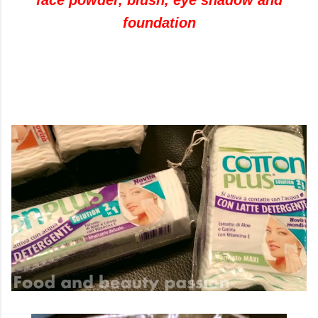
face powder
,
blush, eye shadow
and
foundation