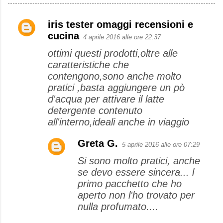
iris tester omaggi recensioni e
C
cucina
4 aprile 2016 alle ore 22:37
o
ottimi questi prodotti,oltre alle
m
caratteristiche che
m
contengono,sono anche molto
e
pratici ,basta aggiungere un pò
d'acqua per attivare il latte
n
detergente contenuto
t
all'interno,ideali anche in viaggio
i
Greta G.
5 aprile 2016 alle ore 07:29
Si sono molto pratici, anche
se devo essere sincera... l
primo pacchetto che ho
aperto non l'ho trovato per
nulla profumato....