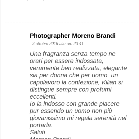
Photographer Moreno Brandi
C
3 ottobre 2016 alle ore 23:41
o
Una fragranza senza tempo ne
m
orari per essere indossata,
m
veramente ben realizzata, elegante
e
sia per donna che per uomo, un
capolavoro la confezione, Kilian si
n
distingue sempre con profumi
t
eccellenti.
i
Io la indosso con grande piacere
pur essendo un uomo non più
giovanissimo mi regala serenità nel
portarla.
Saluti.