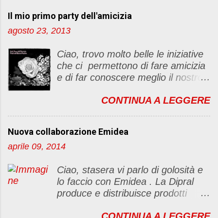
t
Il mio primo party dell'amicizia
a
u
agosto 23, 2013
n
c
Ciao, trovo molto belle le iniziative
o
che ci permettono di fare amicizia
m
e di far conoscere meglio il nostro
m
blog Oggi ho deciso di dar vita ad
e
CONTINUA A LEGGERE
un "party" dell'amicizia .... Mi
n
piacerebbe che il tutto non si
t
fermasse a una condivisione di
o
Nuova collaborazione Emidea
post, ma anche di sentimenti ed
aprile 09, 2014
emozioni. Non siete obbligate a
fare un articolino per l'iniziativa. Se
Ciao, stasera vi parlo di golosità e
avete il tempo bene, altrimenti no
lo faccio con Emidea . La Dipral
problem. :D Le regole sono le
produce e distribuisce prodotti
seguenti 1) Prelevare l'immagine
alimentari food & drinks di alta
sottostante e inserirla al lato del
CONTINUA A LEGGERE
qualità a marchio Emidea (rivolti
blog con il link del mio