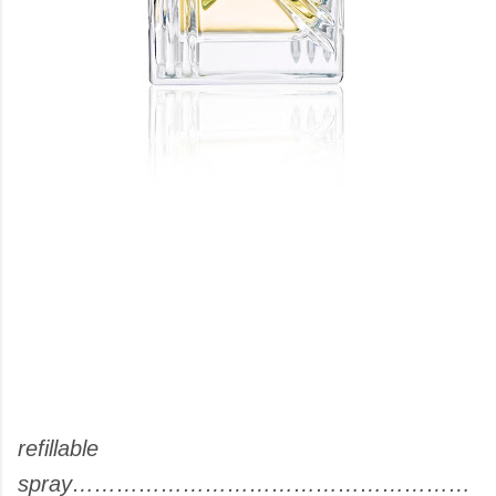
refillable
spray………………………………………………