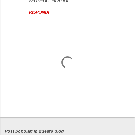
Moreno Brandi
RISPONDI
P
o
s
Post popolari in questo blog