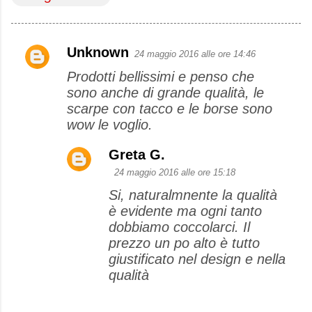
Unknown
24 maggio 2016 alle ore 14:46
C
Prodotti bellissimi e penso che
o
sono anche di grande qualità, le
m
scarpe con tacco e le borse sono
m
wow le voglio.
e
Greta G.
n
24 maggio 2016 alle ore 15:18
t
Si, naturalmnente la qualità
i
è evidente ma ogni tanto
dobbiamo coccolarci. Il
prezzo un po alto è tutto
giustificato nel design e nella
qualità