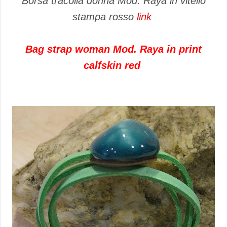
Borsa tracolla donna Mod. Raya in vitello
stampa rosso
link
Bag strap woman Mod. Raya in print
calfskin red