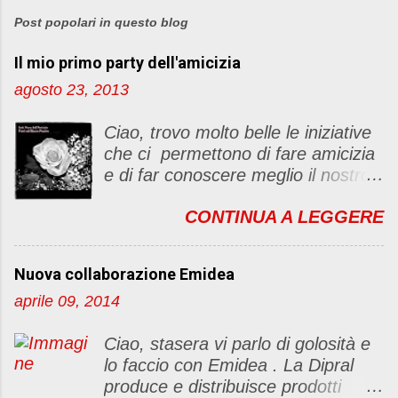
o
s
Post popolari in questo blog
t
Il mio primo party dell'amicizia
a
u
agosto 23, 2013
n
c
Ciao, trovo molto belle le iniziative
o
che ci permettono di fare amicizia
m
e di far conoscere meglio il nostro
m
blog Oggi ho deciso di dar vita ad
e
CONTINUA A LEGGERE
un "party" dell'amicizia .... Mi
n
piacerebbe che il tutto non si
t
fermasse a una condivisione di
o
Nuova collaborazione Emidea
post, ma anche di sentimenti ed
aprile 09, 2014
emozioni. Non siete obbligate a
fare un articolino per l'iniziativa. Se
Ciao, stasera vi parlo di golosità e
avete il tempo bene, altrimenti no
lo faccio con Emidea . La Dipral
problem. :D Le regole sono le
produce e distribuisce prodotti
seguenti 1) Prelevare l'immagine