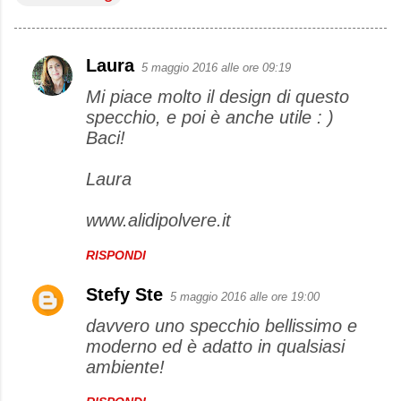
Laura
5 maggio 2016 alle ore 09:19
C
Mi piace molto il design di questo
o
specchio, e poi è anche utile : )
m
Baci!
m
e
Laura
n
www.alidipolvere.it
t
i
RISPONDI
Stefy Ste
5 maggio 2016 alle ore 19:00
davvero uno specchio bellissimo e
moderno ed è adatto in qualsiasi
ambiente!