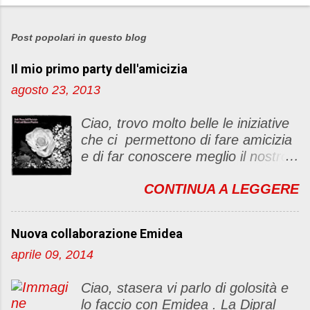
P
o
s
Post popolari in questo blog
t
Il mio primo party dell'amicizia
a
u
agosto 23, 2013
n
c
Ciao, trovo molto belle le iniziative
o
che ci permettono di fare amicizia
m
e di far conoscere meglio il nostro
m
blog Oggi ho deciso di dar vita ad
e
CONTINUA A LEGGERE
un "party" dell'amicizia .... Mi
n
piacerebbe che il tutto non si
t
fermasse a una condivisione di
o
Nuova collaborazione Emidea
post, ma anche di sentimenti ed
aprile 09, 2014
emozioni. Non siete obbligate a
fare un articolino per l'iniziativa. Se
Ciao, stasera vi parlo di golosità e
avete il tempo bene, altrimenti no
lo faccio con Emidea . La Dipral
problem. :D Le regole sono le