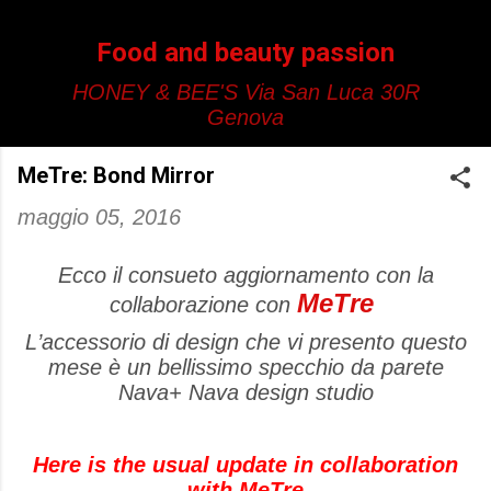
Passa ai contenuti principali
Food and beauty passion
HONEY & BEE'S Via San Luca 30R
Genova
MeTre: Bond Mirror
maggio 05, 2016
Ecco il consueto aggiornamento con la
MeTre
collaborazione con
L’accessorio di design che vi presento questo
mese è un bellissimo specchio da parete
Nava+ Nava design studio
Here is the usual update in collaboration
with MeTre