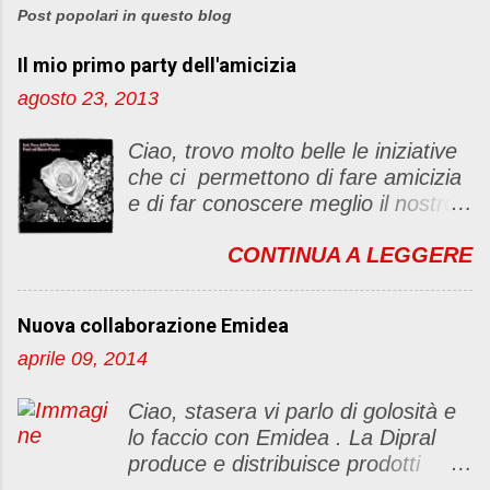
s
Post popolari in questo blog
t
Il mio primo party dell'amicizia
a
u
agosto 23, 2013
n
c
Ciao, trovo molto belle le iniziative
o
che ci permettono di fare amicizia
m
e di far conoscere meglio il nostro
m
blog Oggi ho deciso di dar vita ad
e
CONTINUA A LEGGERE
un "party" dell'amicizia .... Mi
n
piacerebbe che il tutto non si
t
fermasse a una condivisione di
o
Nuova collaborazione Emidea
post, ma anche di sentimenti ed
aprile 09, 2014
emozioni. Non siete obbligate a
fare un articolino per l'iniziativa. Se
Ciao, stasera vi parlo di golosità e
avete il tempo bene, altrimenti no
lo faccio con Emidea . La Dipral
problem. :D Le regole sono le
produce e distribuisce prodotti
seguenti 1) Prelevare l'immagine