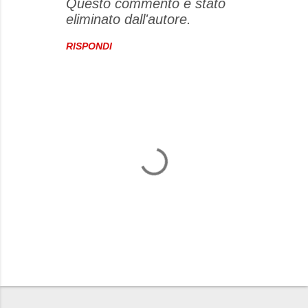
Questo commento è stato
eliminato dall'autore.
RISPONDI
P
o