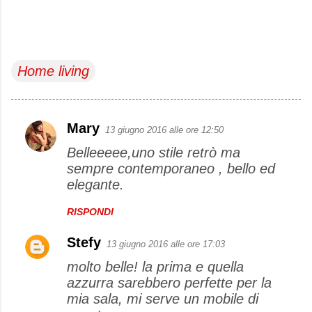
Home living
Mary
13 giugno 2016 alle ore 12:50
C
Belleeeee,uno stile retrò ma
o
sempre contemporaneo , bello ed
m
elegante.
m
e
RISPONDI
n
Stefy
13 giugno 2016 alle ore 17:03
t
molto belle! la prima e quella
i
azzurra sarebbero perfette per la
mia sala, mi serve un mobile di