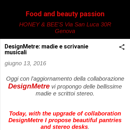
Passa ai contenuti principali
Food and beauty passion
HONEY & BEE'S Via San Luca 30R
Genova
DesignMetre: madie e scrivanie
musicali
giugno 13, 2016
Oggi con l'aggiornamento della collaborazione
DesignMetre
vi propongo delle bellissime
madie e scrittoi stereo.
Today, with the upgrade of collaboration
DesignMetre I propose beautiful pantries
and stereo desks
.