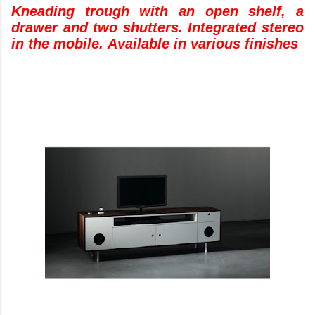
Kneading trough with
an open shelf, a
drawer and two shutters. Integrated stereo
in the mobile. Available in various finishes