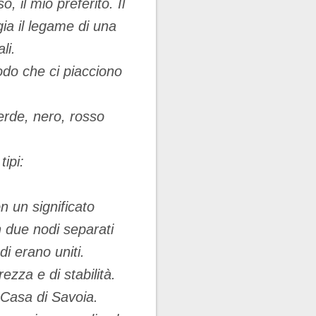
o, il mio preferito. Il
ia il legame di una
li.
odo che ci piacciono
 verde, nero, rosso
ipi:
n un significato
 due nodi separati
di erano uniti.
ezza e di stabilità.
Casa di Savoia.