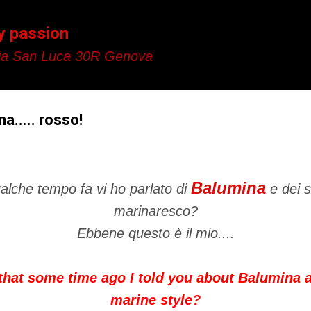
Passa ai contenuti principali
y passion
a San Luca 30R Genova
a..... rosso!
Balumina
ualche tempo fa vi ho parlato di
e dei su
marinaresco?
Ebbene questo è il mio....
that some time
ago I
told you about
Balumina
marine style
?