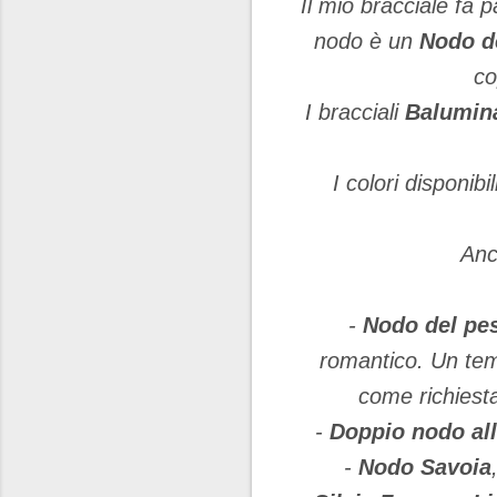
Il mio bracciale fa p
nodo è un
Nodo d
co
I bracciali
Balumi
I colori disponibi
Anc
-
Nodo del pe
romantico. Un tem
come richiesta
-
Doppio nodo all
-
Nodo Savoia