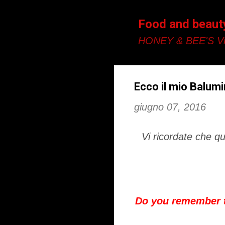
Food and beaut
HONEY & BEE'S Vi
Ecco il mio Balumin
giugno 07, 2016
Vi ricordate che q
Do you remember