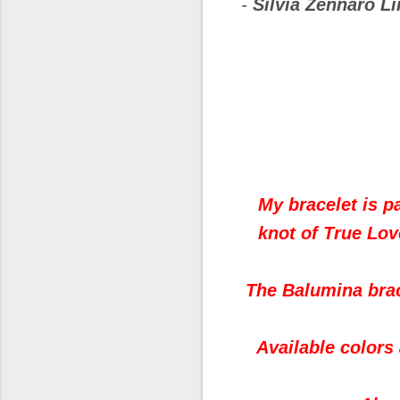
-
Silvia Zennaro Li
My
bracelet
is p
knot
of True Lov
The
Balumina
bra
Available colors