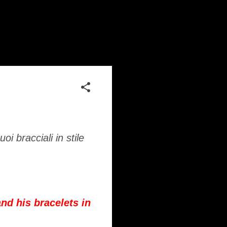
oi bracciali in stile
and his
bracelets
in