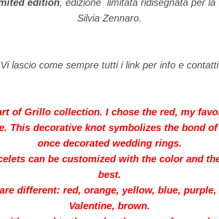
mited edition
, edizione limitata ridisegnata per l
Silvia Zennaro.
Vi lascio come sempre tutti i link per info e contatti
art
of
Grillo
collection.
I chose the
red
, my favo
e
.
This
decorative knot
symbolizes the bond
of
once
decorated
wedding rings
.
celets
can be customized
with the color and
th
best
.
 are
different
:
red, orange
,
yellow, blue
,
purple,
Valentine
, brown
.