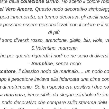
arte della
collezione Grillo
. Ho scelto il colore ross
el Vero Amore
. Questo nodo decorativo simbolegg
ppia innamorata, un tempo decorava gli anelli nuzia
na
possono essere personalizzati con il colore e il n
di più.
li sono diversi: rosso, arancione, giallo, blu, viola,
S.Valentino, marrone.
he per quanto riguarda i nodi ce ne sono di diversi t
-
Semplice
, senza nodo
scatore
, il classico nodo da marinaio.... un nodo co
po il pescatore inviava alla fidanzata una cima con
 di matrimonio. Se la risposta era positiva i due no
a marinara
, impossibile da slegare simbolo di sicur
, nodo decorativo che compare sullo stemma della 