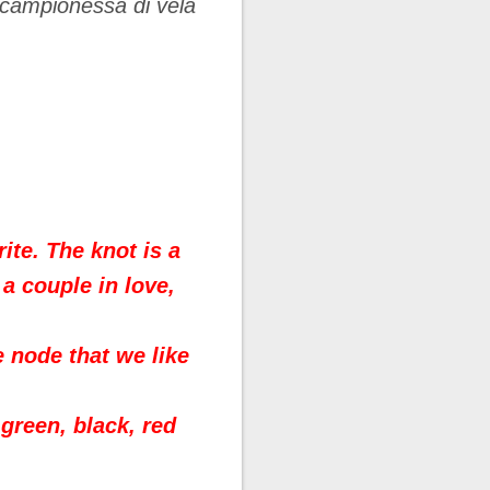
a campionessa di vela
rite
.
The knot
is a
a couple in love
,
e node that
we like
 green
,
black, red