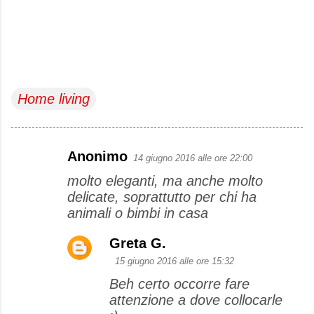
Home living
Anonimo
14 giugno 2016 alle ore 22:00
C
molto eleganti, ma anche molto
o
delicate, soprattutto per chi ha
m
animali o bimbi in casa
m
e
Greta G.
n
15 giugno 2016 alle ore 15:32
t
Beh certo occorre fare
attenzione a dove collocarle
i