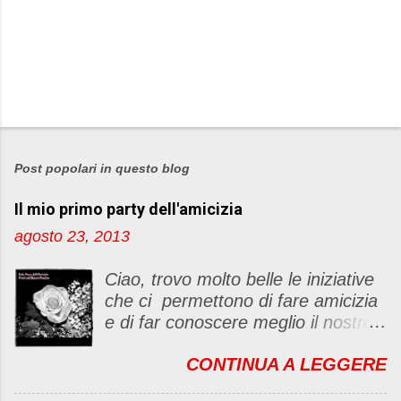
P
o
s
Post popolari in questo blog
t
Il mio primo party dell'amicizia
a
u
agosto 23, 2013
n
c
Ciao, trovo molto belle le iniziative
o
che ci permettono di fare amicizia
m
e di far conoscere meglio il nostro
m
blog Oggi ho deciso di dar vita ad
e
CONTINUA A LEGGERE
un "party" dell'amicizia .... Mi
n
piacerebbe che il tutto non si
t