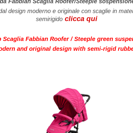
a Fabbian Scaglia Roofer/Steeple sospension
al design moderno e originale con scaglie in mat
clicca qui
semirigido
 Scaglia Fabbian Roofer / Steeple green suspe
dern and original design with semi-rigid rubbe