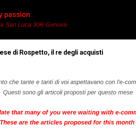
Passa ai contenuti principali
y passion
a San Luca 30R Genova
se di Rospetto, il re degli acquisti
to che tante e tanti di voi aspettavano con l’e-c
Questi sono gli articoli proposti per questo mese
date that many of you were waiting with e-co
These are the articles proposed for this mont