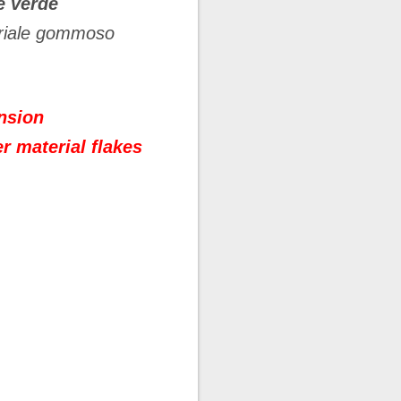
e verde
eriale gommoso
nsion
r material flakes