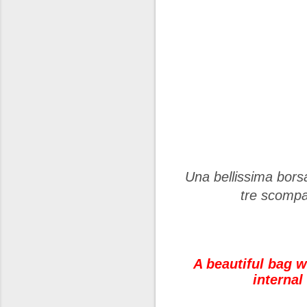
Una bellissima bor
tre scompar
A beautiful bag 
interna