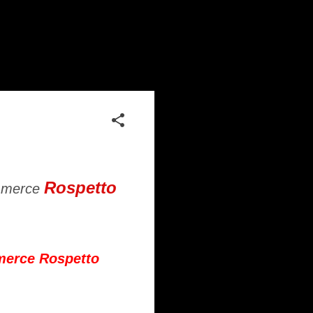
Rospetto
ommerce
mmerce Rospetto
h