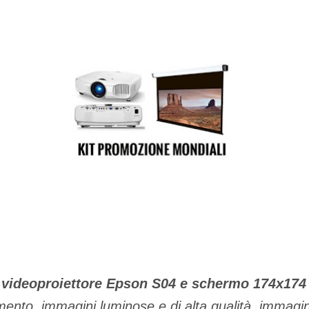
 videoproiettore Epson S04 e schermo 174x17
imento, immagini luminose e di alta qualità, immagi