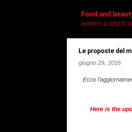
Food and beaut
HONEY & BEE'S Vi
Le proposte del me
giugno 29, 2016
Ecco l’aggiornamen
Here is the up