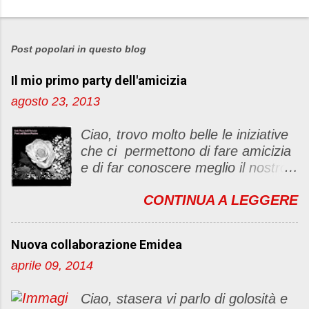
P
o
s
Post popolari in questo blog
t
Il mio primo party dell'amicizia
a
u
agosto 23, 2013
n
c
Ciao, trovo molto belle le iniziative
o
che ci permettono di fare amicizia
m
e di far conoscere meglio il nostro
m
blog Oggi ho deciso di dar vita ad
e
CONTINUA A LEGGERE
un "party" dell'amicizia .... Mi
n
piacerebbe che il tutto non si
t
fermasse a una condivisione di
o
Nuova collaborazione Emidea
post, ma anche di sentimenti ed
aprile 09, 2014
emozioni. Non siete obbligate a
fare un articolino per l'iniziativa. Se
Ciao, stasera vi parlo di golosità e
avete il tempo bene, altrimenti no