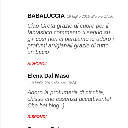
BABALUCCIA
19 luglio 2016 alle ore 17:36
C
Ciao Greta grazie di cuore per il
o
fantastico commento ti seguo su
m
g+ così non ci perdiamo io adoro i
m
profumi artigianali grazie di tutto
e
un bacio
n
RISPONDI
t
i
Elena Dal Maso
19 luglio 2016 alle ore 19:24
Adoro la profumeria di nicchia,
chissà che essenza accattivante!
Che bel blog :)
RISPONDI