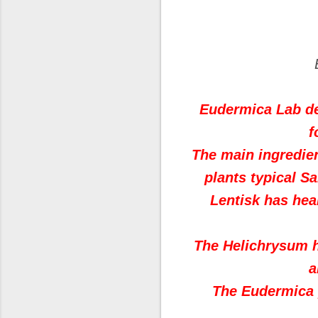
Eudermica Lab de
f
The main ingredien
plants typical Sa
Lentisk has hea
The Helichrysum h
a
The Eudermica 