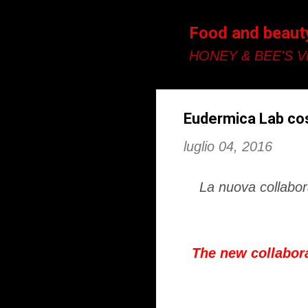
Food and beaut
HONEY & BEE'S Vi
Eudermica Lab cos
luglio 04, 2016
La nuova collabor
The new collabor