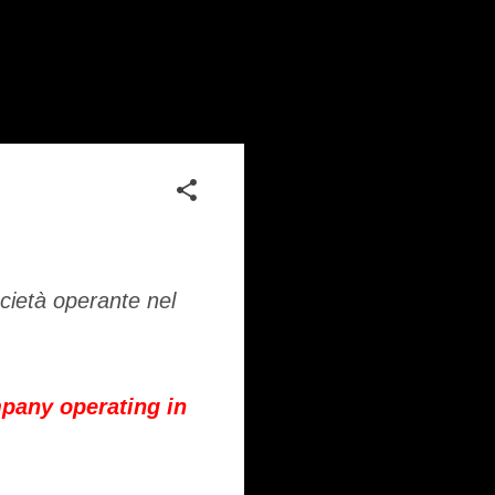
cietà operante nel
pany operating in