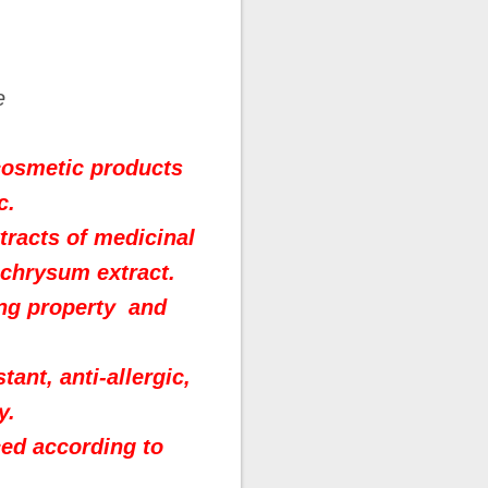
e
cosmetic products
c.
tracts of medicinal
lichrysum extract.
ing property and
nt, anti-allergic,
y.
ed according to