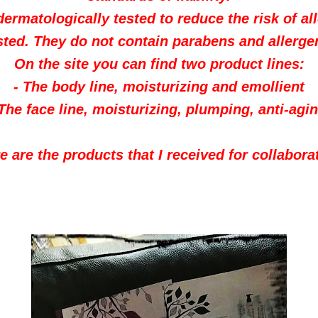
dermatologically tested to reduce the risk of all
sted. They do not contain parabens and allerge
On the site you can find two product lines:
- The body line, moisturizing and emollient
 The face line, moisturizing, plumping, anti-agin
e are the products that I received for collabora