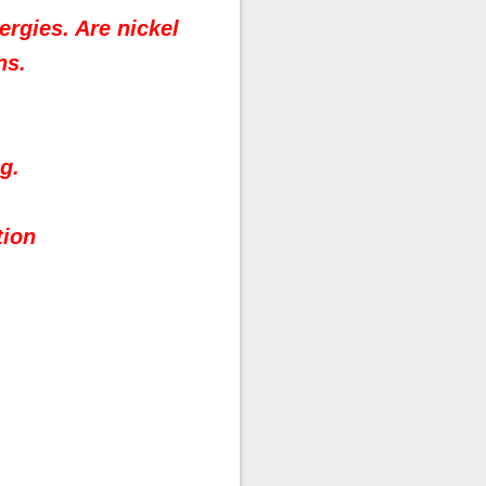
ergies. Are nickel
ns.
g.
tion