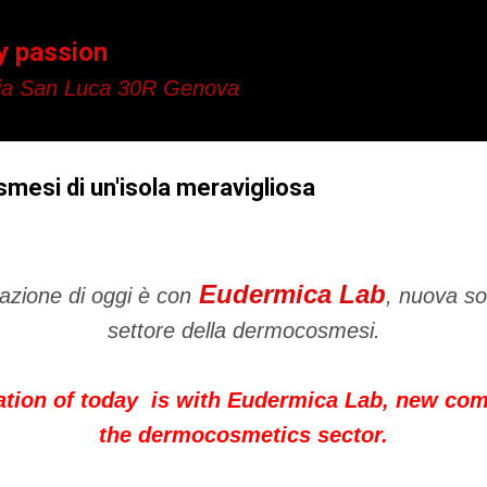
Passa ai contenuti principali
y passion
a San Luca 30R Genova
mesi di un'isola meravigliosa
Eudermica Lab
azione di oggi è con
, nuova so
settore della dermocosmesi.
ation of today is with Eudermica Lab, new com
the dermocosmetics sector.