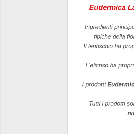
Eudermica L
Ingredienti principa
tipiche della f
Il lentischio ha prop
L'elicriso ha prop
I prodotti
Eudermi
Tutti i prodotti s
ni