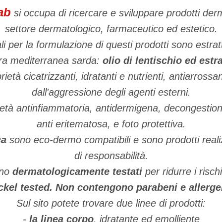
ab
si occupa di ricercare e sviluppare prodotti der
settore dermatologico, farmaceutico ed estetico.
li per la formulazione di questi prodotti sono estratti
lora mediterranea sarda:
olio di lentischio ed estra
rietà cicatrizzanti, idratanti e nutrienti, antiarrossa
dall'aggressione degli agenti esterni.
rietà antinfiammatoria, antidermigena, decongestiona
anti eritematosa, e foto protettiva.
ca
sono eco-dermo compatibili e sono prodotti realiz
di responsabilità.
ono
dermatologicamente testati
per ridurre i rischi
ckel tested.
Non contengono parabeni e allerge
Sul sito potete trovare due linee di prodotti:
-
la linea corpo
, idratante ed emolliente