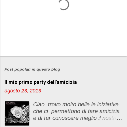
P
o
s
Post popolari in questo blog
t
Il mio primo party dell'amicizia
a
u
agosto 23, 2013
n
c
Ciao, trovo molto belle le iniziative
o
che ci permettono di fare amicizia
m
e di far conoscere meglio il nostro
m
blog Oggi ho deciso di dar vita ad