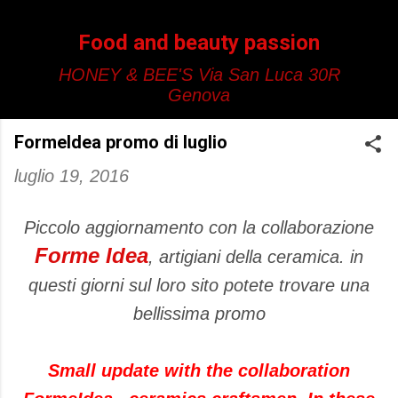
Passa ai contenuti principali
Food and beauty passion
HONEY & BEE'S Via San Luca 30R
Genova
FormeIdea promo di luglio
luglio 19, 2016
Piccolo aggiornamento con la collaborazione
Forme Idea
, artigiani della ceramica. in
questi giorni sul loro sito potete trovare una
bellissima promo
Small update
with the collaboration