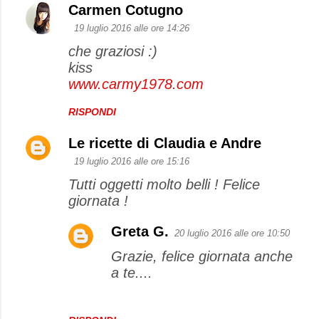
Carmen Cotugno
C
19 luglio 2016 alle ore 14:26
o
che graziosi :)
m
kiss
m
www.carmy1978.com
e
RISPONDI
n
t
Le ricette di Claudia e Andre
i
19 luglio 2016 alle ore 15:16
Tutti oggetti molto belli ! Felice
giornata !
Greta G.
20 luglio 2016 alle ore 10:50
Grazie, felice giornata anche
a te....