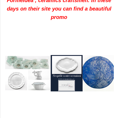
FormeIdea
, ceramics
craftsmen
.
In these
days
on their site
you can find a
beautiful
promo