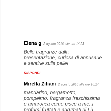
Elena g
2 agosto 2016 alle ore 14:23
C
Belle fragranze dalla
o
presentazione, curiosa di annusarle
m
e sentirle sulla pelle!
m
e
RISPONDI
n
Mirella Ziliani
2 agosto 2016 alle ore 16:24
t
mandarino, bergamotto,
i
pompelmo, fragranza freschissima
e amarotica come piace a me..i
profumi fruttati e agrumati di Lù-