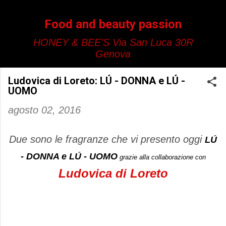
Passa ai contenuti principali
Food and beauty passion
HONEY & BEE'S Via San Luca 30R
Genova
Ludovica di Loreto: LÚ - DONNA e LÚ -
UOMO
agosto 02, 2016
Due sono le fragranze che vi presento oggi
LÚ
- DONNA e
LÚ - UOMO
grazie alla collaborazione con
Ludovica di Loreto