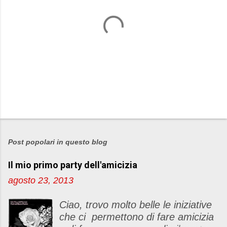
P
o
s
Post popolari in questo blog
t
Il mio primo party dell'amicizia
a
u
agosto 23, 2013
n
c
Ciao, trovo molto belle le iniziative
o
che ci permettono di fare amicizia
m