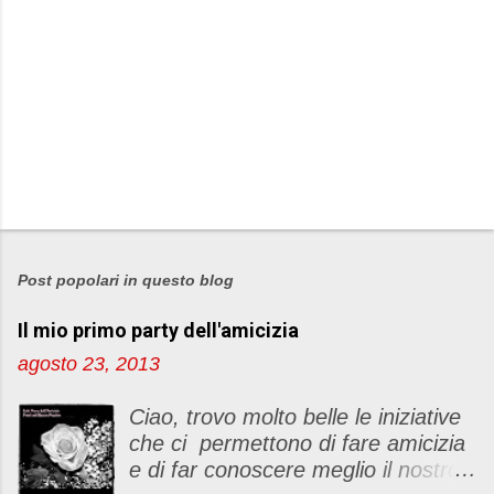
P
o
s
Post popolari in questo blog
t
Il mio primo party dell'amicizia
a
u
agosto 23, 2013
n
c
Ciao, trovo molto belle le iniziative
o
che ci permettono di fare amicizia
m
e di far conoscere meglio il nostro
m