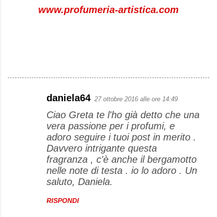
www.profumeria-artistica.com
daniela64
27 ottobre 2016 alle ore 14:49
C
Ciao Greta te l'ho già detto che una
o
vera passione per i profumi, e
m
adoro seguire i tuoi post in merito .
m
Davvero intrigante questa
e
fragranza , c'è anche il bergamotto
nelle note di testa . io lo adoro . Un
n
saluto, Daniela.
t
i
RISPONDI