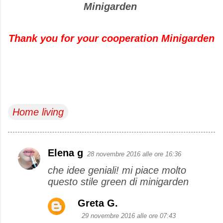
Minigarden
Thank you
for your cooperation Minigarden
Home living
Elena g
28 novembre 2016 alle ore 16:36
C
che idee geniali! mi piace molto
o
questo stile green di minigarden
m
m
Greta G.
e
29 novembre 2016 alle ore 07:43