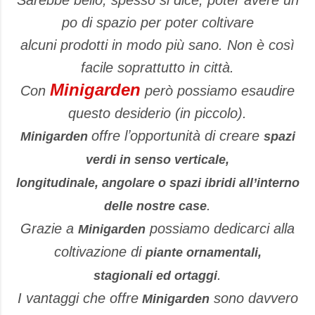
Sarebbe bello, spesso si dice, poter avere un
po di spazio per poter coltivare
alcuni prodotti in modo più sano. Non è così
facile soprattutto in città.
Minigarden
Con
però possiamo esaudire
questo desiderio (in piccolo).
offre lʼopportunità di creare
Minigarden
spazi
verdi in senso verticale,
longitudinale, angolare o spazi ibridi allʼinterno
.
delle nostre case
Grazie a
possiamo dedicarci alla
Minigarden
coltivazione di
piante ornamentali,
.
stagionali ed ortaggi
I vantaggi che offre
sono davvero
Minigarden