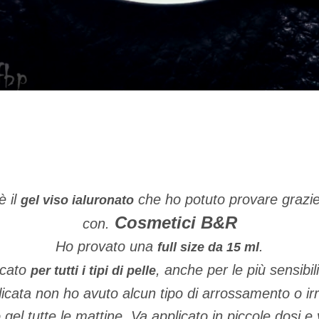
è il
che ho potuto provare grazie
gel viso ialuronato
Cosmetici B&R
con.
Ho provato una
.
full size da 15 ml
icato
, anche per le più sensibili
per tutti i tipi di pelle
icata non ho avuto alcun tipo di arrossamento o ir
gel tutte le mattine. Va applicato in piccole dosi e