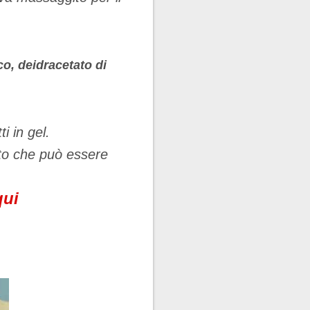
co, deidracetato di
i in gel.
tto che può essere
qui