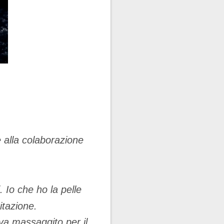
 alla colaborazione
. Io che ho la pelle
ritazione.
 va massaggito per il