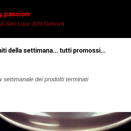
Passa ai contenuti principali
y passion
a San Luca 30R Genova
iti della settimana... tutti promossi...
 settimanale dei prodotti terminati