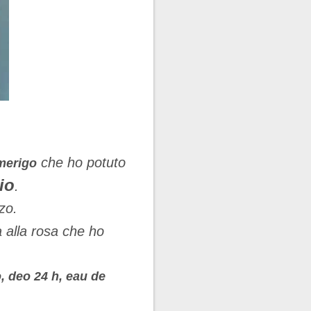
che ho potuto
merigo
io
.
zzo.
 alla rosa che ho
 deo 24 h, eau de