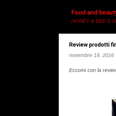
Food and beaut
HONEY & BEE'S Vi
Review prodotti fin
novembre 19, 2016
Eccomi con la review