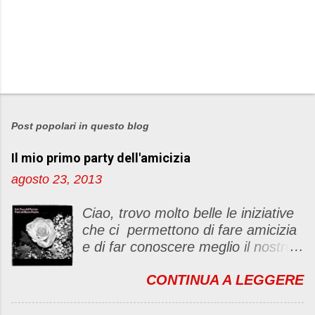
P
o
s
Post popolari in questo blog
t
Il mio primo party dell'amicizia
a
u
agosto 23, 2013
n
c
Ciao, trovo molto belle le iniziative
o
che ci permettono di fare amicizia
m
e di far conoscere meglio il nostro
m
blog Oggi ho deciso di dar vita ad
e
CONTINUA A LEGGERE
un "party" dell'amicizia .... Mi
n
piacerebbe che il tutto non si
t
fermasse a una condivisione di