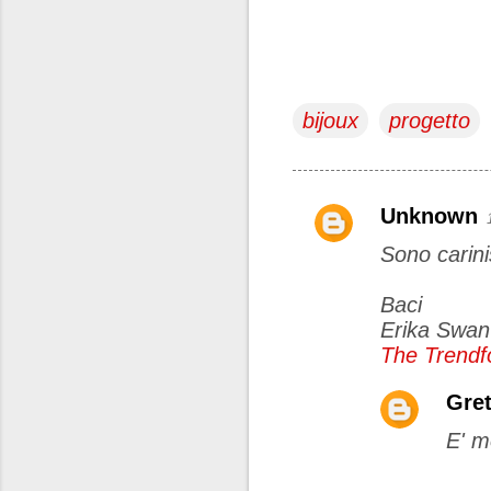
bijoux
progetto
Unknown
C
Sono carini
o
m
Baci
m
Erika Swan
e
The Trendf
n
Gret
t
E' mo
i