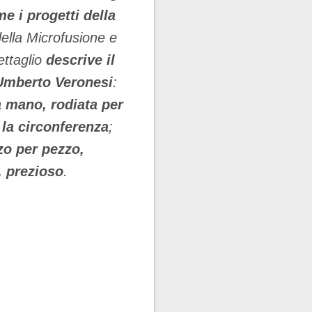
e i progetti della
della Microfusione e
ettaglio
descrive il
 Umberto Veronesi
:
 a mano, rodiata per
 la circonferenza
;
zo per pezzo,
, prezioso
.