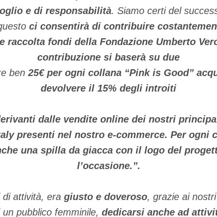
oglio e di responsabilità
. Siamo certi del successo
 questo
ci consentirà
di contribuire costantement
e raccolta fondi della Fondazione
Umberto Ver
contribuzione si baserà su due
ere ben
25
€
per ogni collana “Pink is Good”
acqu
devolvere il
15% degli introiti
erivanti dalle vendite online dei nostri principa
taly
presenti nel nostro e-commerce. Per ogni c
he una spilla da giacca con il logo del progett
l’occasione.”.
di attività, era
giusto e doveroso
, grazie ai nostri 
 un pubblico femminile,
dedicarsi anche ad attivi