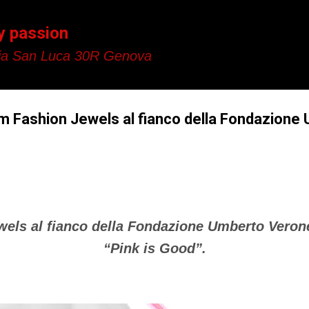
Passa ai contenuti principali
y passion
a San Luca 30R Genova
 Fashion Jewels al fianco della Fondazione
els al fianco della Fondazione Umberto Verones
“Pink is Good”.