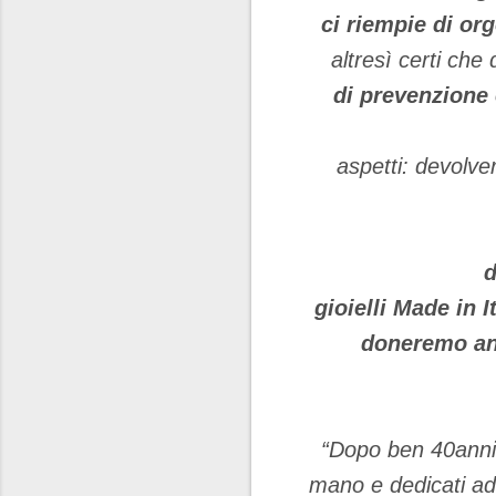
ci riempie di org
altresì certi che
di
prevenzione 
aspetti: devolv
d
gioielli Made in I
doneremo anc
“Dopo ben 40anni 
mano e dedicati ad