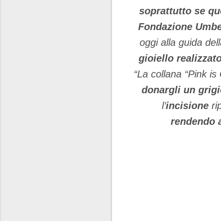
soprattutto se qu
Fondazione Umbe
oggi alla guida del
gioiello realizza
“La collana “Pink i
donargli un grigi
l’
incisione
ri
rendendo a