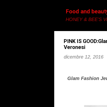
Food and beaut
HONEY & BEE'S Vi
PINK IS GOOD:Glam
Veronesi
dicembre 12, 2016
Glam Fashion Jew